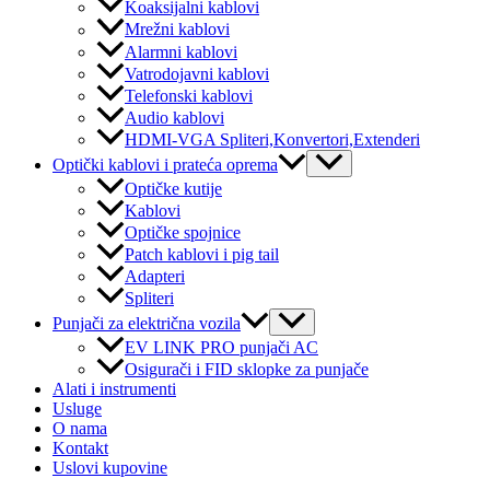
Koaksijalni kablovi
Mrežni kablovi
Alarmni kablovi
Vatrodojavni kablovi
Telefonski kablovi
Audio kablovi
HDMI-VGA Spliteri,Konvertori,Extenderi
Menu
Optički kablovi i prateća oprema
Toggle
Optičke kutije
Kablovi
Optičke spojnice
Patch kablovi i pig tail
Adapteri
Spliteri
Menu
Punjači za električna vozila
Toggle
EV LINK PRO punjači AC
Osigurači i FID sklopke za punjače
Alati i instrumenti
Usluge
O nama
Kontakt
Uslovi kupovine