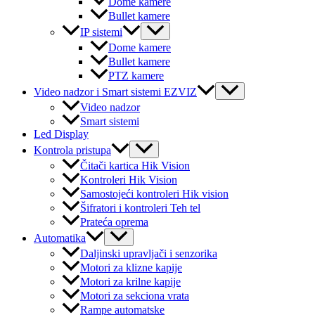
Dome kamere
Bullet kamere
Menu
IP sistemi
Toggle
Dome kamere
Bullet kamere
PTZ kamere
Menu
Video nadzor i Smart sistemi EZVIZ
Toggle
Video nadzor
Smart sistemi
Led Display
Menu
Kontrola pristupa
Toggle
Čitači kartica Hik Vision
Kontroleri Hik Vision
Samostojeći kontroleri Hik vision
Šifratori i kontroleri Teh tel
Prateća oprema
Menu
Automatika
Toggle
Daljinski upravljači i senzorika
Motori za klizne kapije
Motori za krilne kapije
Motori za sekciona vrata
Rampe automatske