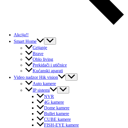
Akcija!!
Menu
Smart Home
Toggle
Grijanje
Brave
Oblo living
Prekidači i utičnice
Kućanski aparati
Menu
Video nadzor Hik vision
Toggle
Auto kamere
Menu
IP sistemi
Toggle
NVR
4G kamere
Dome kamere
Bullet kamere
CUBE kamere
FISH-EYE kamere