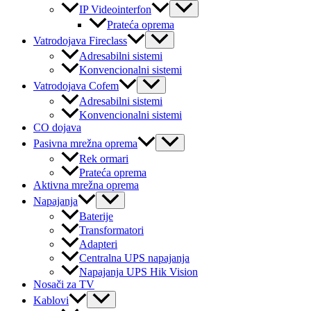
Menu
IP Videointerfon
Toggle
Prateća oprema
Menu
Vatrodojava Fireclass
Toggle
Adresabilni sistemi
Konvencionalni sistemi
Menu
Vatrodojava Cofem
Toggle
Adresabilni sistemi
Konvencionalni sistemi
CO dojava
Menu
Pasivna mrežna oprema
Toggle
Rek ormari
Prateća oprema
Aktivna mrežna oprema
Menu
Napajanja
Toggle
Baterije
Transformatori
Adapteri
Centralna UPS napajanja
Napajanja UPS Hik Vision
Nosači za TV
Menu
Kablovi
Toggle