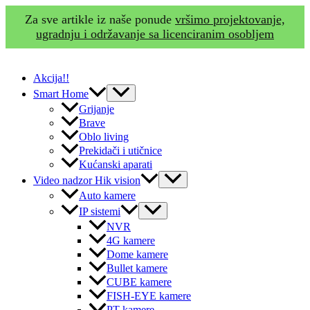
Za sve artikle iz naše ponude
vršimo projektovanje,
ugradnju i održavanje sa licenciranim osobljem
Skip
to
Akcija!!
content
Menu
Smart Home
Toggle
Grijanje
Brave
Oblo living
Prekidači i utičnice
Kućanski aparati
Menu
Video nadzor Hik vision
Toggle
Auto kamere
Menu
IP sistemi
Toggle
NVR
4G kamere
Dome kamere
Bullet kamere
CUBE kamere
FISH-EYE kamere