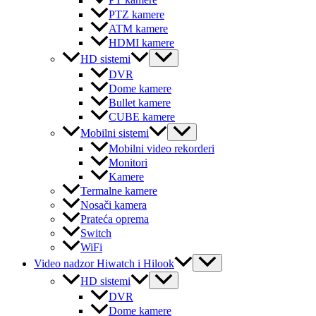
PT kamere
PTZ kamere
ATM kamere
HDMI kamere
Menu
HD sistemi
Toggle
DVR
Dome kamere
Bullet kamere
CUBE kamere
Menu
Mobilni sistemi
Toggle
Mobilni video rekorderi
Monitori
Kamere
Termalne kamere
Nosači kamera
Prateća oprema
Switch
WiFi
Menu
Video nadzor Hiwatch i Hilook
Toggle
Menu
HD sistemi
Toggle
DVR
Dome kamere