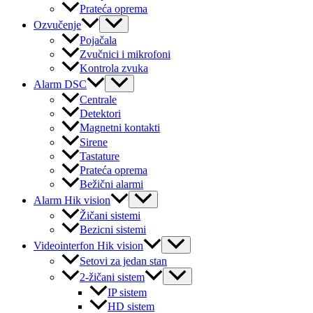
Prateća oprema
Menu
Ozvučenje
Toggle
Pojačala
Zvučnici i mikrofoni
Kontrola zvuka
Menu
Alarm DSC
Toggle
Centrale
Detektori
Magnetni kontakti
Sirene
Tastature
Prateća oprema
Bežični alarmi
Menu
Alarm Hik vision
Toggle
Žičani sistemi
Bezicni sistemi
Menu
Videointerfon Hik vision
Toggle
Setovi za jedan stan
Menu
2-žičani sistem
Toggle
IP sistem
HD sistem