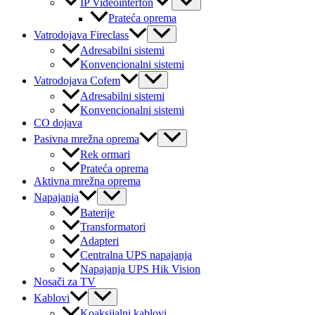
IP Videointerfon
Toggle
Prateća oprema
Menu
Vatrodojava Fireclass
Toggle
Adresabilni sistemi
Konvencionalni sistemi
Menu
Vatrodojava Cofem
Toggle
Adresabilni sistemi
Konvencionalni sistemi
CO dojava
Menu
Pasivna mrežna oprema
Toggle
Rek ormari
Prateća oprema
Aktivna mrežna oprema
Menu
Napajanja
Toggle
Baterije
Transformatori
Adapteri
Centralna UPS napajanja
Napajanja UPS Hik Vision
Nosači za TV
Menu
Kablovi
Toggle
Koaksijalni kablovi