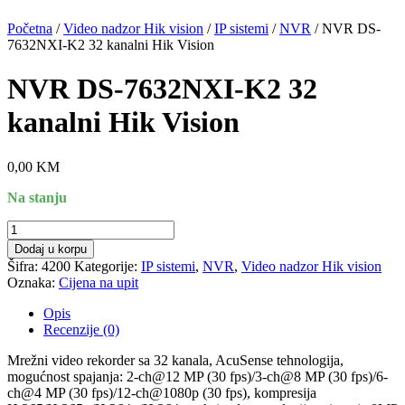
Početna
/
Video nadzor Hik vision
/
IP sistemi
/
NVR
/ NVR DS-
7632NXI-K2 32 kanalni Hik Vision
NVR DS-7632NXI-K2 32
kanalni Hik Vision
0,00
KM
Na stanju
NVR
DS-
Dodaj u korpu
7632NXI-
Šifra:
4200
Kategorije:
IP sistemi
,
NVR
,
Video nadzor Hik vision
K2
Oznaka:
Cijena na upit
32
kanalni
Opis
Hik
Recenzije (0)
Vision
količina
Mrežni video rekorder sa 32 kanala, AcuSense tehnologija,
mogućnost spajanja: 2-ch@12 MP (30 fps)/3-ch@8 MP (30 fps)/6-
ch@4 MP (30 fps)/12-ch@1080p (30 fps), kompresija