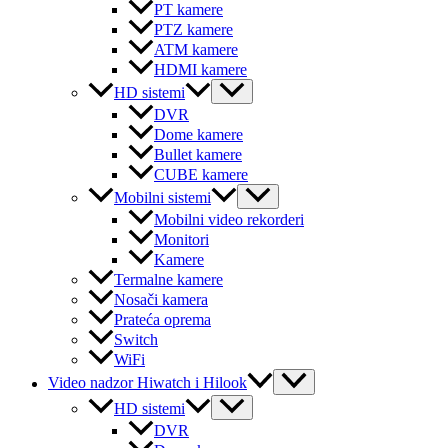
PT kamere
PTZ kamere
ATM kamere
HDMI kamere
Menu
HD sistemi
Toggle
DVR
Dome kamere
Bullet kamere
CUBE kamere
Menu
Mobilni sistemi
Toggle
Mobilni video rekorderi
Monitori
Kamere
Termalne kamere
Nosači kamera
Prateća oprema
Switch
WiFi
Menu
Video nadzor Hiwatch i Hilook
Toggle
Menu
HD sistemi
Toggle
DVR