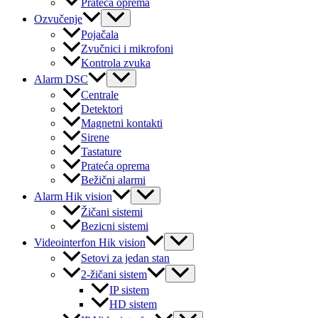
Prateća oprema
Menu
Ozvučenje
Toggle
Pojačala
Zvučnici i mikrofoni
Kontrola zvuka
Menu
Alarm DSC
Toggle
Centrale
Detektori
Magnetni kontakti
Sirene
Tastature
Prateća oprema
Bežični alarmi
Menu
Alarm Hik vision
Toggle
Žičani sistemi
Bezicni sistemi
Menu
Videointerfon Hik vision
Toggle
Setovi za jedan stan
Menu
2-žičani sistem
Toggle
IP sistem
HD sistem
Menu