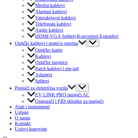
Mrežni kablovi
Alarmni kablovi
Vatrodojavni kablovi
Telefonski kablovi
Audio kablovi
HDMI-VGA Spliteri,Konvertori,Extenderi
Menu
Optički kablovi i prateća oprema
Toggle
Optičke kutije
Kablovi
Optičke spojnice
Patch kablovi i pig tail
Adapteri
Spliteri
Menu
Punjači za električna vozila
Toggle
EV LINK PRO punjači AC
Osigurači i FID sklopke za punjače
Alati i instrumenti
Usluge
O nama
Kontakt
Uslovi kupovine