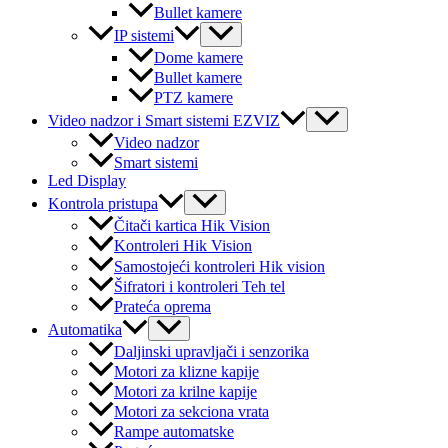
Bullet kamere
Menu
IP sistemi
Toggle
Dome kamere
Bullet kamere
PTZ kamere
Menu
Video nadzor i Smart sistemi EZVIZ
Toggle
Video nadzor
Smart sistemi
Led Display
Menu
Kontrola pristupa
Toggle
Čitači kartica Hik Vision
Kontroleri Hik Vision
Samostojeći kontroleri Hik vision
Šifratori i kontroleri Teh tel
Prateća oprema
Menu
Automatika
Toggle
Daljinski upravljači i senzorika
Motori za klizne kapije
Motori za krilne kapije
Motori za sekciona vrata
Rampe automatske