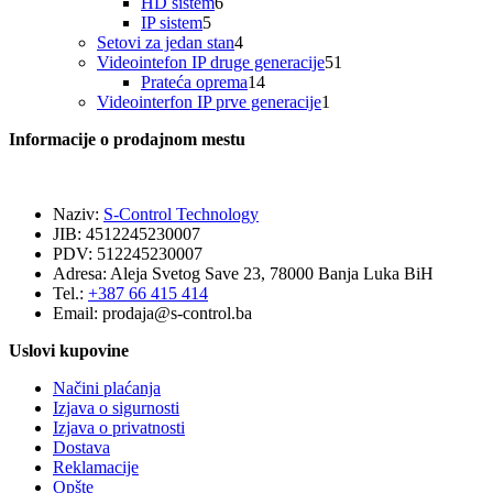
proizvoda
6
HD sistem
6
5
proizvoda
IP sistem
5
proizvoda
4
Setovi za jedan stan
4
proizvoda
51
Videointefon IP druge generacije
51
14
proizvod
Prateća oprema
14
proizvoda
1
Videointerfon IP prve generacije
1
proizvod
Informacije o prodajnom mestu
Naziv:
S-Control Technology
JIB: 4512245230007
PDV: 512245230007
Adresa: Aleja Svetog Save 23, 78000 Banja Luka BiH
Tel.:
+387 66 415 414
Email:
prodaja@s-control.ba
Uslovi kupovine
Načini plaćanja
Izjava o sigurnosti
Izjava o privatnosti
Dostava
Reklamacije
Opšte