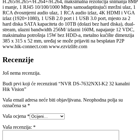
H.265/H.265+/H.264+/H.264, maksimalna rezolucija snimanja 8MP
i manje, 1 RJ45 10/100/1000 Mbps samoadaptirajući mrežni ulaz, 1
RCA dvosmjerni audio ulaz, 1 RCA audio izlaz, 4K HDMI i VGA
izlaz (1920×1080), 1 USB 2.0 port i 1 USB 3.0 port, mjesto za 2
hard diska SATA kapaciteta do 10TB (dolazi bez hard diska), dual-
stream, ulazni bandwidth 256M/ izlazni 160M, napajanje 12 VDC,
maksimalna potrošnja 15W bez HDD-a, metalno kućište dimenzija
385 x 315 x 52 mm, uređaj se može prijaviti na besplatan P2P
www.hik-connect.com www.ezvizlife.com
Recenzije
Još nema recenzija.
Budi prvi koji će recenzirati “NVR DS-7632NXI-K2 32 kanalni
Hik Vision”
Vaša email adresa neće biti objavljivana.
Neophodna polja su
označena sa
*
Vaša ocjena
*
Vaša recenzija:
*