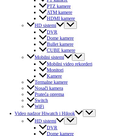
PT kamere
PTZ kamere
ATM kamere
HDMI kamere
Menu
HD sistemi
Toggle
DVR
Dome kamere
Bullet kamere
CUBE kamere
Menu
Mobilni sistemi
Toggle
Mobilni video rekorderi
Monitori
Kamere
Termalne kamere
Nosači kamera
Prateća oprema
Switch
WiFi
Menu
Video nadzor Hiwatch i Hilook
Toggle
Menu
HD sistemi
Toggle
DVR
Dome kamere