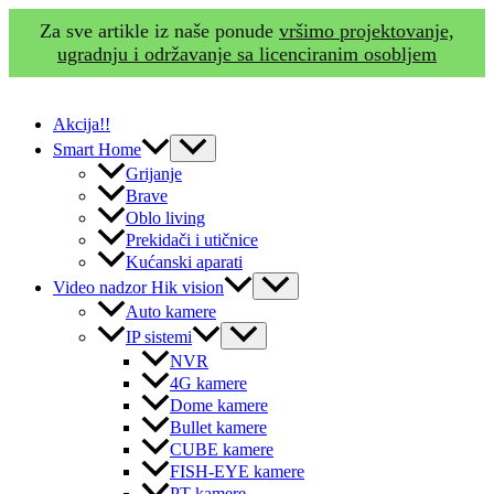
Za sve artikle iz naše ponude
vršimo projektovanje,
ugradnju i održavanje sa licenciranim osobljem
Skip
to
Akcija!!
content
Menu
Smart Home
Toggle
Grijanje
Brave
Oblo living
Prekidači i utičnice
Kućanski aparati
Menu
Video nadzor Hik vision
Toggle
Auto kamere
Menu
IP sistemi
Toggle
NVR
4G kamere
Dome kamere
Bullet kamere
CUBE kamere
FISH-EYE kamere