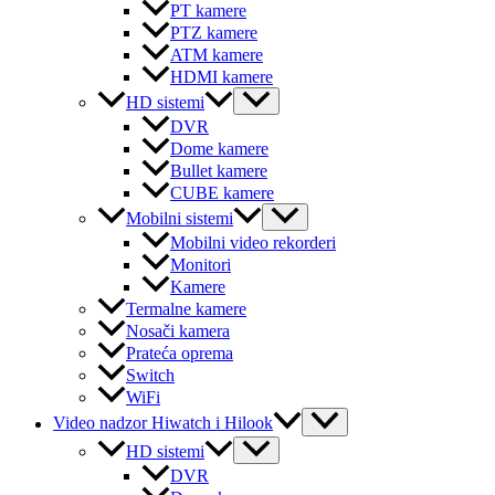
PT kamere
PTZ kamere
ATM kamere
HDMI kamere
Menu
HD sistemi
Toggle
DVR
Dome kamere
Bullet kamere
CUBE kamere
Menu
Mobilni sistemi
Toggle
Mobilni video rekorderi
Monitori
Kamere
Termalne kamere
Nosači kamera
Prateća oprema
Switch
WiFi
Menu
Video nadzor Hiwatch i Hilook
Toggle
Menu
HD sistemi
Toggle
DVR