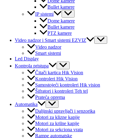
Dome kamere
Bullet kamere
Menu
IP sistemi
Toggle
Dome kamere
Bullet kamere
PTZ kamere
Menu
Video nadzor i Smart sistemi EZVIZ
Toggle
Video nadzor
Smart sistemi
Led Display
Menu
Kontrola pristupa
Toggle
Čitači kartica Hik Vision
Kontroleri Hik Vision
Samostojeći kontroleri Hik vision
Šifratori i kontroleri Teh tel
Prateća oprema
Menu
Automatika
Toggle
Daljinski upravljači i senzorika
Motori za klizne kapije
Motori za krilne kapije
Motori za sekciona vrata
Rampe automatske