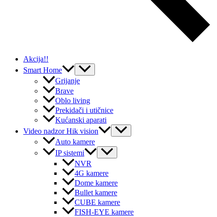
Akcija!!
Menu
Smart Home
Toggle
Grijanje
Brave
Oblo living
Prekidači i utičnice
Kućanski aparati
Menu
Video nadzor Hik vision
Toggle
Auto kamere
Menu
IP sistemi
Toggle
NVR
4G kamere
Dome kamere
Bullet kamere
CUBE kamere
FISH-EYE kamere