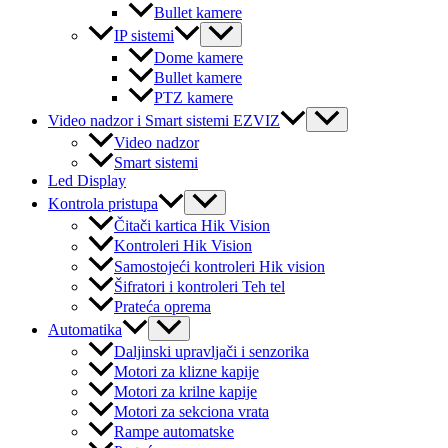
Bullet kamere
Menu
IP sistemi
Toggle
Dome kamere
Bullet kamere
PTZ kamere
Menu
Video nadzor i Smart sistemi EZVIZ
Toggle
Video nadzor
Smart sistemi
Led Display
Menu
Kontrola pristupa
Toggle
Čitači kartica Hik Vision
Kontroleri Hik Vision
Samostojeći kontroleri Hik vision
Šifratori i kontroleri Teh tel
Prateća oprema
Menu
Automatika
Toggle
Daljinski upravljači i senzorika
Motori za klizne kapije
Motori za krilne kapije
Motori za sekciona vrata
Rampe automatske