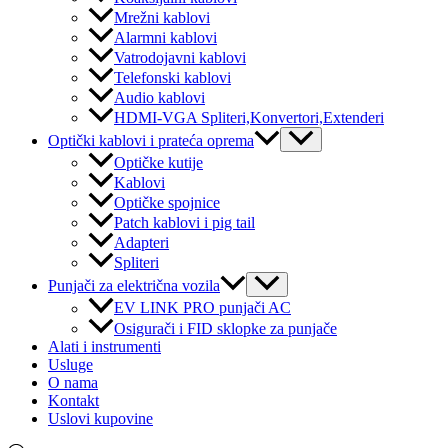
Mrežni kablovi
Alarmni kablovi
Vatrodojavni kablovi
Telefonski kablovi
Audio kablovi
HDMI-VGA Spliteri,Konvertori,Extenderi
Menu
Optički kablovi i prateća oprema
Toggle
Optičke kutije
Kablovi
Optičke spojnice
Patch kablovi i pig tail
Adapteri
Spliteri
Menu
Punjači za električna vozila
Toggle
EV LINK PRO punjači AC
Osigurači i FID sklopke za punjače
Alati i instrumenti
Usluge
O nama
Kontakt
Uslovi kupovine