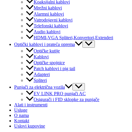
Koaksijalni kablovi
Mrežni kablovi
Alarmni kablovi
Vatrodojavni kablovi
Telefonski kablovi
Audio kablovi
HDMI-VGA Spliteri,Konvertori,Extenderi
Menu
Optički kablovi i prateća oprema
Toggle
Optičke kutije
Kablovi
Optičke spojnice
Patch kablovi i pig tail
Adapteri
Spliteri
Menu
Punjači za električna vozila
Toggle
EV LINK PRO punjači AC
Osigurači i FID sklopke za punjače
Alati i instrumenti
Usluge
O nama
Kontakt
Uslovi kupovine