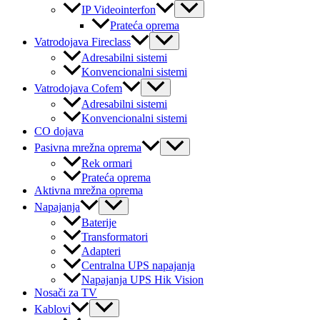
Menu
IP Videointerfon
Toggle
Prateća oprema
Menu
Vatrodojava Fireclass
Toggle
Adresabilni sistemi
Konvencionalni sistemi
Menu
Vatrodojava Cofem
Toggle
Adresabilni sistemi
Konvencionalni sistemi
CO dojava
Menu
Pasivna mrežna oprema
Toggle
Rek ormari
Prateća oprema
Aktivna mrežna oprema
Menu
Napajanja
Toggle
Baterije
Transformatori
Adapteri
Centralna UPS napajanja
Napajanja UPS Hik Vision
Nosači za TV
Menu
Kablovi
Toggle