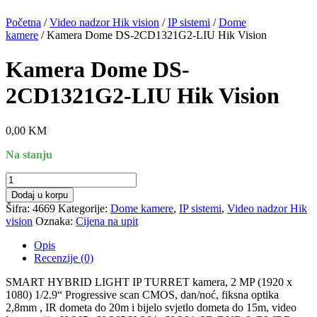
Početna
/
Video nadzor Hik vision
/
IP sistemi
/
Dome
kamere
/ Kamera Dome DS-2CD1321G2-LIU Hik Vision
Kamera Dome DS-
2CD1321G2-LIU Hik Vision
0,00
KM
Na stanju
Kamera
Dome
Dodaj u korpu
DS-
Šifra:
4669
Kategorije:
Dome kamere
,
IP sistemi
,
Video nadzor Hik
2CD1321G2-
vision
Oznaka:
Cijena na upit
LIU
Hik
Opis
Vision
Recenzije (0)
količina
SMART HYBRID LIGHT IP TURRET kamera, 2 MP (1920 x
1080) 1/2.9“ Progressive scan CMOS, dan/noć, fiksna optika
2,8mm , IR dometa do 20m i bijelo svjetlo dometa do 15m, video