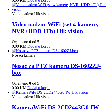
0,00
KM
Dodaj u korpu
Video nadzor Hik vision
Video nadzor WiFi (set 4 kamere,
NVR+HDD 1Tb) Hik vision
Ocjenjeno
0
od 5
0,00
KM
Dodaj u korpu
Nosači kamera
Nosac za PTZ kameru DS-1602ZJ-
box
Ocjenjeno
0
od 5
0,00
KM
Dodaj u korpu
Video nadzor Hik vision
KameraWiFi DS-2CD2443G0-IW