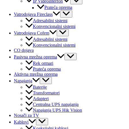
IP Videointerfon
Toggle
Prateća oprema
Menu
Vatrodojava Fireclass
Toggle
Adresabilni sistemi
Konvencionalni sistemi
Menu
Vatrodojava Cofem
Toggle
Adresabilni sistemi
Konvencionalni sistemi
CO dojava
Menu
Pasivna mrežna oprema
Toggle
Rek ormari
Prateća oprema
Aktivna mrežna oprema
Menu
Napajanja
Toggle
Baterije
Transformatori
Adapteri
Centralna UPS napajanja
Napajanja UPS Hik Vision
Nosači za TV
Menu
Kablovi
Toggle
Koaksijalni kablovi