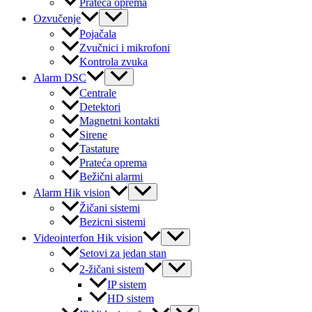
Prateća oprema
Menu
Ozvučenje
Toggle
Pojačala
Zvučnici i mikrofoni
Kontrola zvuka
Menu
Alarm DSC
Toggle
Centrale
Detektori
Magnetni kontakti
Sirene
Tastature
Prateća oprema
Bežični alarmi
Menu
Alarm Hik vision
Toggle
Žičani sistemi
Bezicni sistemi
Menu
Videointerfon Hik vision
Toggle
Setovi za jedan stan
Menu
2-žičani sistem
Toggle
IP sistem
HD sistem
Menu