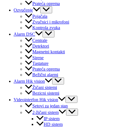
Prateća oprema
Menu
Ozvučenje
Toggle
Pojačala
Zvučnici i mikrofoni
Kontrola zvuka
Menu
Alarm DSC
Toggle
Centrale
Detektori
Magnetni kontakti
Sirene
Tastature
Prateća oprema
Bežični alarmi
Menu
Alarm Hik vision
Toggle
Žičani sistemi
Bezicni sistemi
Menu
Videointerfon Hik vision
Toggle
Setovi za jedan stan
Menu
2-žičani sistem
Toggle
IP sistem
HD sistem