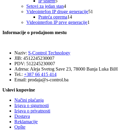
5
proizvoda
IP sistem
5
proizvoda
4
Setovi za jedan stan
4
proizvoda
51
Videointefon IP druge generacije
51
14
proizvod
Prateća oprema
14
proizvoda
1
Videointerfon IP prve generacije
1
proizvod
Informacije o prodajnom mestu
Naziv:
S-Control Technology
JIB: 4512245230007
PDV: 512245230007
Adresa: Aleja Svetog Save 23, 78000 Banja Luka BiH
Tel.:
+387 66 415 414
Email:
prodaja@s-control.ba
Uslovi kupovine
Načini plaćanja
Izjava o sigurnosti
Izjava o privatnosti
Dostava
Reklamacije
Opšte