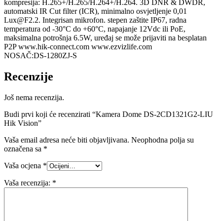
kompresija: H.265+/H.265/H.264+/H.264. 3D DNR & DWDR,
automatski IR Cut filter (ICR), minimalno osvjetljenje 0,01
Lux@F2.2
. Integrisan mikrofon. stepen zaštite IP67, radna
temperatura od -30°C do +60°C, napajanje 12Vdc ili PoE,
maksimalna potrošnja 6.5W, uređaj se može prijaviti na besplatan
P2P www.hik-connect.com www.ezvizlife.com
NOSAČ:DS-1280ZJ-S
Recenzije
Još nema recenzija.
Budi prvi koji će recenzirati “Kamera Dome DS-2CD1321G2-LIU
Hik Vision”
Vaša email adresa neće biti objavljivana.
Neophodna polja su
označena sa
*
Vaša ocjena
*
Vaša recenzija:
*