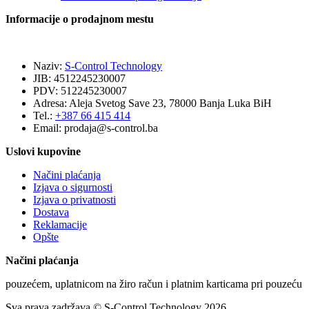
proizvod
Informacije o prodajnom mestu
Naziv:
S-Control Technology
JIB: 4512245230007
PDV: 512245230007
Adresa: Aleja Svetog Save 23, 78000 Banja Luka BiH
Tel.:
+387 66 415 414
Email:
prodaja@s-control.ba
Uslovi kupovine
Načini plaćanja
Izjava o sigurnosti
Izjava o privatnosti
Dostava
Reklamacije
Opšte
Načini plaćanja
pouzećem, uplatnicom na žiro račun i platnim karticama pri pouzeću
Sva prava zadržava © S-Control Technology 2026