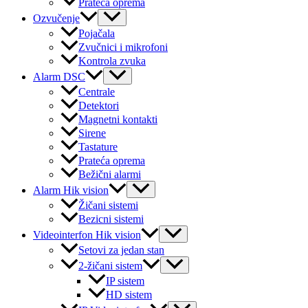
Prateća oprema
Menu
Ozvučenje
Toggle
Pojačala
Zvučnici i mikrofoni
Kontrola zvuka
Menu
Alarm DSC
Toggle
Centrale
Detektori
Magnetni kontakti
Sirene
Tastature
Prateća oprema
Bežični alarmi
Menu
Alarm Hik vision
Toggle
Žičani sistemi
Bezicni sistemi
Menu
Videointerfon Hik vision
Toggle
Setovi za jedan stan
Menu
2-žičani sistem
Toggle
IP sistem
HD sistem
Menu