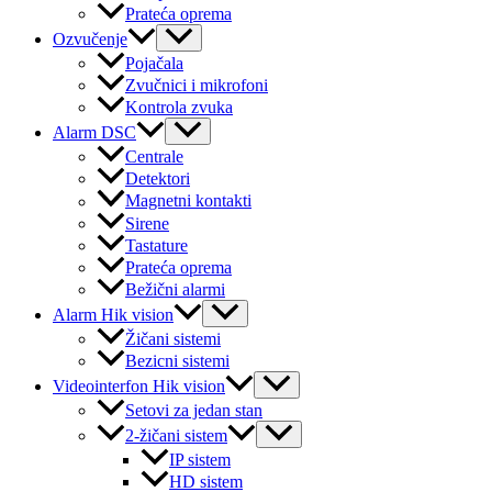
Prateća oprema
Menu
Ozvučenje
Toggle
Pojačala
Zvučnici i mikrofoni
Kontrola zvuka
Menu
Alarm DSC
Toggle
Centrale
Detektori
Magnetni kontakti
Sirene
Tastature
Prateća oprema
Bežični alarmi
Menu
Alarm Hik vision
Toggle
Žičani sistemi
Bezicni sistemi
Menu
Videointerfon Hik vision
Toggle
Setovi za jedan stan
Menu
2-žičani sistem
Toggle
IP sistem
HD sistem