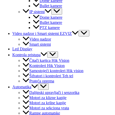
Dome kamere
Bullet kamere
Menu
IP sistemi
Toggle
Dome kamere
Bullet kamere
PTZ kamere
Menu
Video nadzor i Smart sistemi EZVIZ
Toggle
Video nadzor
Smart sistemi
Led Display
Menu
Kontrola pristupa
Toggle
Čitači kartica Hik Vision
Kontroleri Hik Vision
Samostojeći kontroleri Hik vision
Šifratori i kontroleri Teh tel
Prateća oprema
Menu
Automatika
Toggle
Daljinski upravljači i senzorika
Motori za klizne kapije
Motori za krilne kapije
Motori za sekciona vrata
Rampe automatske