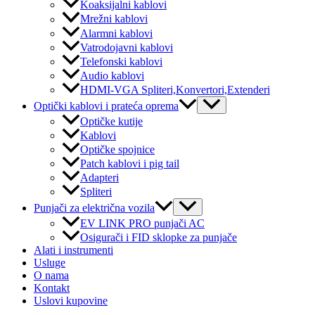
Koaksijalni kablovi
Mrežni kablovi
Alarmni kablovi
Vatrodojavni kablovi
Telefonski kablovi
Audio kablovi
HDMI-VGA Spliteri,Konvertori,Extenderi
Menu
Optički kablovi i prateća oprema
Toggle
Optičke kutije
Kablovi
Optičke spojnice
Patch kablovi i pig tail
Adapteri
Spliteri
Menu
Punjači za električna vozila
Toggle
EV LINK PRO punjači AC
Osigurači i FID sklopke za punjače
Alati i instrumenti
Usluge
O nama
Kontakt
Uslovi kupovine