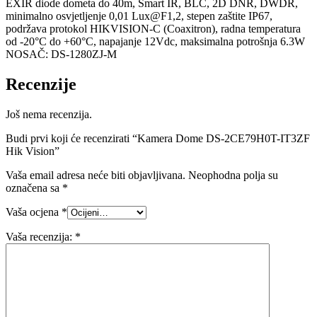
EXIR diode dometa do 40m, Smart IR, BLC, 2D DNR, DWDR,
minimalno osvjetljenje 0,01 Lux@F1,2, stepen zaštite IP67,
podržava protokol HIKVISION-C (Coaxitron), radna temperatura
od -20°C do +60°C, napajanje 12Vdc, maksimalna potrošnja 6.3W
NOSAČ: DS-1280ZJ-M
Recenzije
Još nema recenzija.
Budi prvi koji će recenzirati “Kamera Dome DS-2CE79H0T-IT3ZF
Hik Vision”
Vaša email adresa neće biti objavljivana.
Neophodna polja su
označena sa
*
Vaša ocjena
*
Vaša recenzija:
*