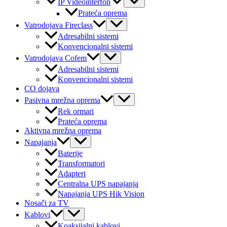
IP Videointerfon
Toggle
Prateća oprema
Menu
Vatrodojava Fireclass
Toggle
Adresabilni sistemi
Konvencionalni sistemi
Menu
Vatrodojava Cofem
Toggle
Adresabilni sistemi
Konvencionalni sistemi
CO dojava
Menu
Pasivna mrežna oprema
Toggle
Rek ormari
Prateća oprema
Aktivna mrežna oprema
Menu
Napajanja
Toggle
Baterije
Transformatori
Adapteri
Centralna UPS napajanja
Napajanja UPS Hik Vision
Nosači za TV
Menu
Kablovi
Toggle
Koaksijalni kablovi