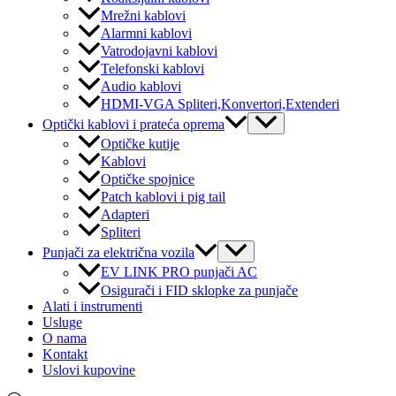
Mrežni kablovi
Alarmni kablovi
Vatrodojavni kablovi
Telefonski kablovi
Audio kablovi
HDMI-VGA Spliteri,Konvertori,Extenderi
Menu
Optički kablovi i prateća oprema
Toggle
Optičke kutije
Kablovi
Optičke spojnice
Patch kablovi i pig tail
Adapteri
Spliteri
Menu
Punjači za električna vozila
Toggle
EV LINK PRO punjači AC
Osigurači i FID sklopke za punjače
Alati i instrumenti
Usluge
O nama
Kontakt
Uslovi kupovine