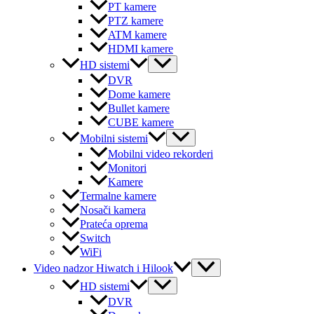
PT kamere
PTZ kamere
ATM kamere
HDMI kamere
Menu
HD sistemi
Toggle
DVR
Dome kamere
Bullet kamere
CUBE kamere
Menu
Mobilni sistemi
Toggle
Mobilni video rekorderi
Monitori
Kamere
Termalne kamere
Nosači kamera
Prateća oprema
Switch
WiFi
Menu
Video nadzor Hiwatch i Hilook
Toggle
Menu
HD sistemi
Toggle
DVR