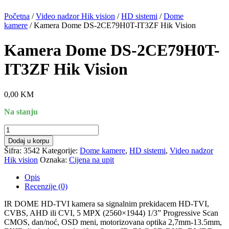
Početna
/
Video nadzor Hik vision
/
HD sistemi
/
Dome
kamere
/ Kamera Dome DS-2CE79H0T-IT3ZF Hik Vision
Kamera Dome DS-2CE79H0T-
IT3ZF Hik Vision
0,00
KM
Na stanju
Kamera
Dome
Dodaj u korpu
DS-
Šifra:
3542
Kategorije:
Dome kamere
,
HD sistemi
,
Video nadzor
2CE79H0T-
Hik vision
Oznaka:
Cijena na upit
IT3ZF
Hik
Opis
Vision
Recenzije (0)
količina
IR DOME HD-TVI kamera sa signalnim prekidacem HD-TVI,
CVBS, AHD ili CVI, 5 MPX (2560×1944) 1/3” Progressive Scan
CMOS, dan/noć, OSD meni, motorizovana optika 2,7mm-13.5mm,