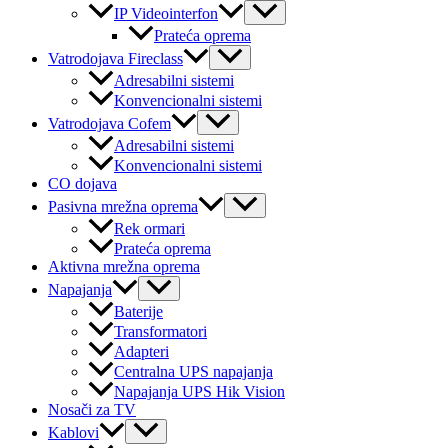
Menu
IP Videointerfon
Toggle
Prateća oprema
Menu
Vatrodojava Fireclass
Toggle
Adresabilni sistemi
Konvencionalni sistemi
Menu
Vatrodojava Cofem
Toggle
Adresabilni sistemi
Konvencionalni sistemi
CO dojava
Menu
Pasivna mrežna oprema
Toggle
Rek ormari
Prateća oprema
Aktivna mrežna oprema
Menu
Napajanja
Toggle
Baterije
Transformatori
Adapteri
Centralna UPS napajanja
Napajanja UPS Hik Vision
Nosači za TV
Menu
Kablovi
Toggle