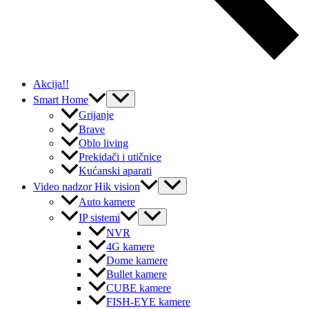
Akcija!!
Menu
Smart Home
Toggle
Grijanje
Brave
Oblo living
Prekidači i utičnice
Kućanski aparati
Menu
Video nadzor Hik vision
Toggle
Auto kamere
Menu
IP sistemi
Toggle
NVR
4G kamere
Dome kamere
Bullet kamere
CUBE kamere
FISH-EYE kamere