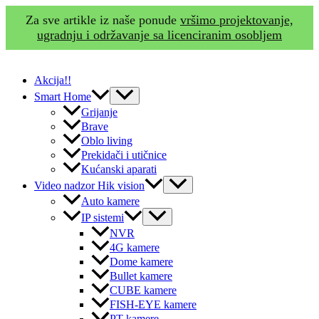
Za sve artikle iz naše ponude
vršimo projektovanje,
ugradnju i održavanje sa licenciranim osobljem
Skip
to
Akcija!!
content
Menu
Smart Home
Toggle
Grijanje
Brave
Oblo living
Prekidači i utičnice
Kućanski aparati
Menu
Video nadzor Hik vision
Toggle
Auto kamere
Menu
IP sistemi
Toggle
NVR
4G kamere
Dome kamere
Bullet kamere
CUBE kamere
FISH-EYE kamere