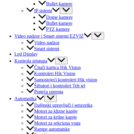
Bullet kamere
Menu
IP sistemi
Toggle
Dome kamere
Bullet kamere
PTZ kamere
Menu
Video nadzor i Smart sistemi EZVIZ
Toggle
Video nadzor
Smart sistemi
Led Display
Menu
Kontrola pristupa
Toggle
Čitači kartica Hik Vision
Kontroleri Hik Vision
Samostojeći kontroleri Hik vision
Šifratori i kontroleri Teh tel
Prateća oprema
Menu
Automatika
Toggle
Daljinski upravljači i senzorika
Motori za klizne kapije
Motori za krilne kapije
Motori za sekciona vrata
Rampe automatske