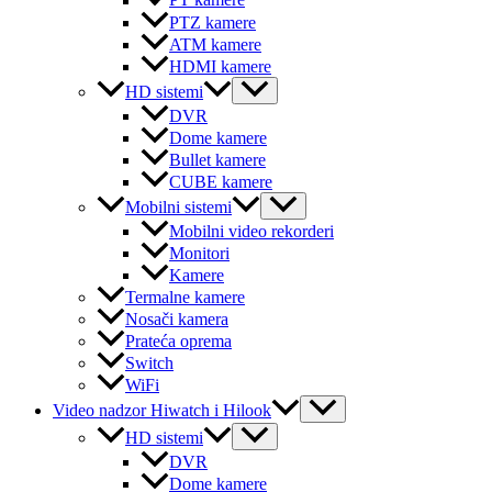
PT kamere
PTZ kamere
ATM kamere
HDMI kamere
Menu
HD sistemi
Toggle
DVR
Dome kamere
Bullet kamere
CUBE kamere
Menu
Mobilni sistemi
Toggle
Mobilni video rekorderi
Monitori
Kamere
Termalne kamere
Nosači kamera
Prateća oprema
Switch
WiFi
Menu
Video nadzor Hiwatch i Hilook
Toggle
Menu
HD sistemi
Toggle
DVR
Dome kamere