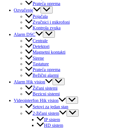
Prateća oprema
Menu
Ozvučenje
Toggle
Pojačala
Zvučnici i mikrofoni
Kontrola zvuka
Menu
Alarm DSC
Toggle
Centrale
Detektori
Magnetni kontakti
Sirene
Tastature
Prateća oprema
Bežični alarmi
Menu
Alarm Hik vision
Toggle
Žičani sistemi
Bezicni sistemi
Menu
Videointerfon Hik vision
Toggle
Setovi za jedan stan
Menu
2-žičani sistem
Toggle
IP sistem
HD sistem