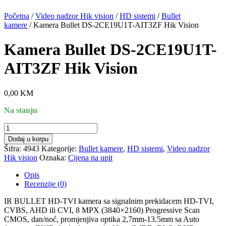
Početna
/
Video nadzor Hik vision
/
HD sistemi
/
Bullet
kamere
/ Kamera Bullet DS-2CE19U1T-AIT3ZF Hik Vision
Kamera Bullet DS-2CE19U1T-
AIT3ZF Hik Vision
0,00
KM
Na stanju
Kamera
Bullet
Dodaj u korpu
DS-
Šifra:
4943
Kategorije:
Bullet kamere
,
HD sistemi
,
Video nadzor
2CE19U1T-
Hik vision
Oznaka:
Cijena na upit
AIT3ZF
Hik
Opis
Vision
Recenzije (0)
količina
IR BULLET HD-TVI kamera sa signalnim prekidacem HD-TVI,
CVBS, AHD ili CVI, 8 MPX (3840×2160) Progressive Scan
CMOS, dan/noć, promjenjiva optika 2,7mm-13.5mm sa Auto