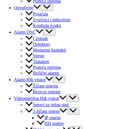
Prateća oprema
Menu
Ozvučenje
Toggle
Pojačala
Zvučnici i mikrofoni
Kontrola zvuka
Menu
Alarm DSC
Toggle
Centrale
Detektori
Magnetni kontakti
Sirene
Tastature
Prateća oprema
Bežični alarmi
Menu
Alarm Hik vision
Toggle
Žičani sistemi
Bezicni sistemi
Menu
Videointerfon Hik vision
Toggle
Setovi za jedan stan
Menu
2-žičani sistem
Toggle
IP sistem
HD sistem
Menu