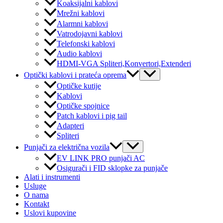
Koaksijalni kablovi
Mrežni kablovi
Alarmni kablovi
Vatrodojavni kablovi
Telefonski kablovi
Audio kablovi
HDMI-VGA Spliteri,Konvertori,Extenderi
Menu
Optički kablovi i prateća oprema
Toggle
Optičke kutije
Kablovi
Optičke spojnice
Patch kablovi i pig tail
Adapteri
Spliteri
Menu
Punjači za električna vozila
Toggle
EV LINK PRO punjači AC
Osigurači i FID sklopke za punjače
Alati i instrumenti
Usluge
O nama
Kontakt
Uslovi kupovine