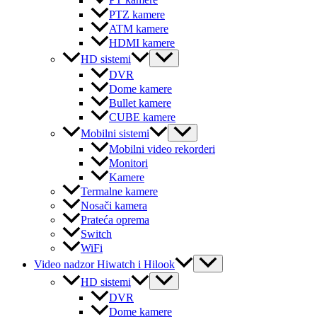
PT kamere
PTZ kamere
ATM kamere
HDMI kamere
Menu
HD sistemi
Toggle
DVR
Dome kamere
Bullet kamere
CUBE kamere
Menu
Mobilni sistemi
Toggle
Mobilni video rekorderi
Monitori
Kamere
Termalne kamere
Nosači kamera
Prateća oprema
Switch
WiFi
Menu
Video nadzor Hiwatch i Hilook
Toggle
Menu
HD sistemi
Toggle
DVR
Dome kamere