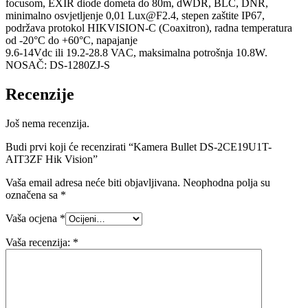
focusom, EXIR diode dometa do 80m, dWDR, BLC, DNR,
minimalno osvjetljenje 0,01
Lux@F2.4
, stepen zaštite IP67,
podržava protokol HIKVISION-C (Coaxitron), radna temperatura
od -20°C do +60°C, napajanje
9.6-14Vdc ili 19.2-28.8 VAC, maksimalna potrošnja 10.8W.
NOSAČ: DS-1280ZJ-S
Recenzije
Još nema recenzija.
Budi prvi koji će recenzirati “Kamera Bullet DS-2CE19U1T-
AIT3ZF Hik Vision”
Vaša email adresa neće biti objavljivana.
Neophodna polja su
označena sa
*
Vaša ocjena
*
Vaša recenzija:
*