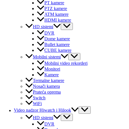
PT kamere
PTZ kamere
ATM kamere
HDMI kamere
Menu
HD sistemi
Toggle
DVR
Dome kamere
Bullet kamere
CUBE kamere
Menu
Mobilni sistemi
Toggle
Mobilni video rekorderi
Monitori
Kamere
Termalne kamere
Nosači kamera
Prateća oprema
Switch
WiFi
Menu
Video nadzor Hiwatch i Hilook
Toggle
Menu
HD sistemi
Toggle
DVR