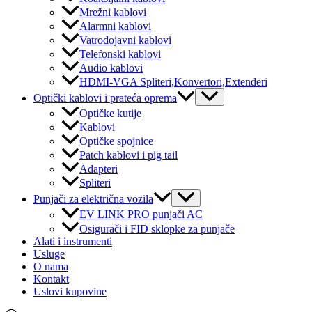
Mrežni kablovi
Alarmni kablovi
Vatrodojavni kablovi
Telefonski kablovi
Audio kablovi
HDMI-VGA Spliteri,Konvertori,Extenderi
Menu
Optički kablovi i prateća oprema
Toggle
Optičke kutije
Kablovi
Optičke spojnice
Patch kablovi i pig tail
Adapteri
Spliteri
Menu
Punjači za električna vozila
Toggle
EV LINK PRO punjači AC
Osigurači i FID sklopke za punjače
Alati i instrumenti
Usluge
O nama
Kontakt
Uslovi kupovine