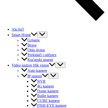
Akcija!!
Menu
Smart Home
Toggle
Grijanje
Brave
Oblo living
Prekidači i utičnice
Kućanski aparati
Menu
Video nadzor Hik vision
Toggle
Auto kamere
Menu
IP sistemi
Toggle
NVR
4G kamere
Dome kamere
Bullet kamere
CUBE kamere
FISH-EYE kamere