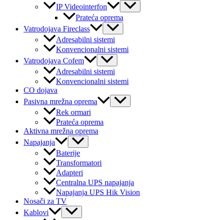
Menu
IP Videointerfon
Toggle
Prateća oprema
Menu
Vatrodojava Fireclass
Toggle
Adresabilni sistemi
Konvencionalni sistemi
Menu
Vatrodojava Cofem
Toggle
Adresabilni sistemi
Konvencionalni sistemi
CO dojava
Menu
Pasivna mrežna oprema
Toggle
Rek ormari
Prateća oprema
Aktivna mrežna oprema
Menu
Napajanja
Toggle
Baterije
Transformatori
Adapteri
Centralna UPS napajanja
Napajanja UPS Hik Vision
Nosači za TV
Menu
Kablovi
Toggle