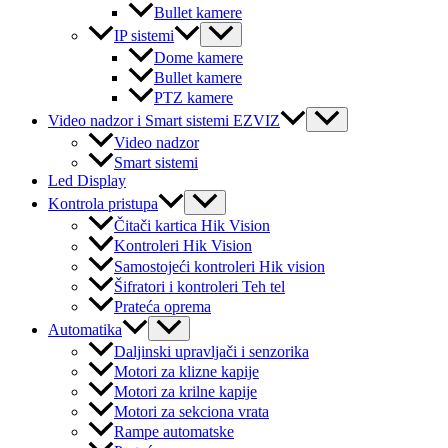
Bullet kamere
Menu
IP sistemi
Toggle
Dome kamere
Bullet kamere
PTZ kamere
Menu
Video nadzor i Smart sistemi EZVIZ
Toggle
Video nadzor
Smart sistemi
Led Display
Menu
Kontrola pristupa
Toggle
Čitači kartica Hik Vision
Kontroleri Hik Vision
Samostojeći kontroleri Hik vision
Šifratori i kontroleri Teh tel
Prateća oprema
Menu
Automatika
Toggle
Daljinski upravljači i senzorika
Motori za klizne kapije
Motori za krilne kapije
Motori za sekciona vrata
Rampe automatske