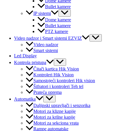
Dome kamere
Bullet kamere
Menu
IP sistemi
Toggle
Dome kamere
Bullet kamere
PTZ kamere
Menu
Video nadzor i Smart sistemi EZVIZ
Toggle
Video nadzor
Smart sistemi
Led Display
Menu
Kontrola pristupa
Toggle
Čitači kartica Hik Vision
Kontroleri Hik Vision
Samostojeći kontroleri Hik vision
Šifratori i kontroleri Teh tel
Prateća oprema
Menu
Automatika
Toggle
Daljinski upravljači i senzorika
Motori za klizne kapije
Motori za krilne kapije
Motori za sekciona vrata
Rampe automatske