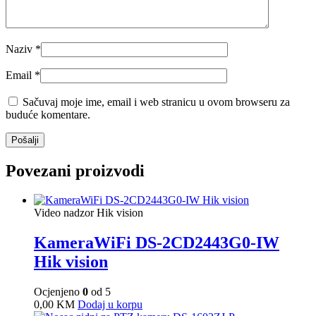
Naziv
*
Email
*
Sačuvaj moje ime, email i web stranicu u ovom browseru za
buduće komentare.
Povezani proizvodi
Video nadzor Hik vision
KameraWiFi DS-2CD2443G0-IW
Hik vision
Ocjenjeno
0
od 5
0,00
KM
Dodaj u korpu