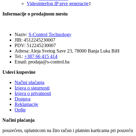
proizvoda
1
Videointerfon IP prve generacije
1
proizvod
Informacije o prodajnom mestu
Naziv:
S-Control Technology
JIB: 4512245230007
PDV: 512245230007
Adresa: Aleja Svetog Save 23, 78000 Banja Luka BiH
Tel.:
+387 66 415 414
Email:
prodaja@s-control.ba
Uslovi kupovine
Načini plaćanja
Izjava o sigurnosti
Izjava o privatnosti
Dostava
Reklamacije
Opšte
Načini plaćanja
pouzećem, uplatnicom na žiro račun i platnim karticama pri pouzeću