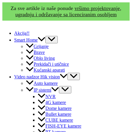
Za sve artikle iz naše ponude
vršimo projektovanje,
ugradnju i održavanje sa licenciranim osobljem
Skip
to
Akcija!!
content
Menu
Smart Home
Toggle
Grijanje
Brave
Oblo living
Prekidači i utičnice
Kućanski aparati
Menu
Video nadzor Hik vision
Toggle
Auto kamere
Menu
IP sistemi
Toggle
NVR
4G kamere
Dome kamere
Bullet kamere
CUBE kamere
FISH-EYE kamere