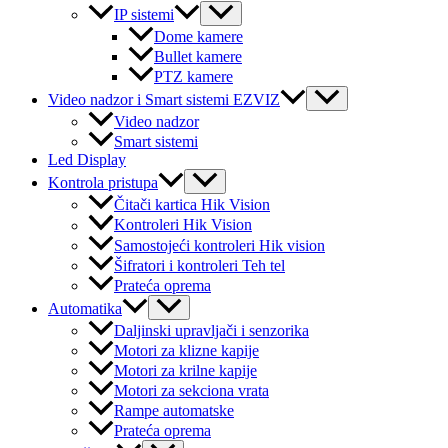
Menu
IP sistemi
Toggle
Dome kamere
Bullet kamere
PTZ kamere
Menu
Video nadzor i Smart sistemi EZVIZ
Toggle
Video nadzor
Smart sistemi
Led Display
Menu
Kontrola pristupa
Toggle
Čitači kartica Hik Vision
Kontroleri Hik Vision
Samostojeći kontroleri Hik vision
Šifratori i kontroleri Teh tel
Prateća oprema
Menu
Automatika
Toggle
Daljinski upravljači i senzorika
Motori za klizne kapije
Motori za krilne kapije
Motori za sekciona vrata
Rampe automatske
Prateća oprema