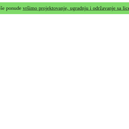
naše ponude
vršimo projektovanje, ugradnju i održavanje sa li