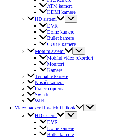
ATM kamere
HDMI kamere
Menu
HD sistemi
Toggle
DVR
Dome kamere
Bullet kamere
CUBE kamere
Menu
Mobilni sistemi
Toggle
Mobilni video rekorderi
Monitori
Kamere
Termalne kamere
Nosači kamera
Prateća oprema
Switch
WiFi
Menu
Video nadzor Hiwatch i Hilook
Toggle
Menu
HD sistemi
Toggle
DVR
Dome kamere
Bullet kamere