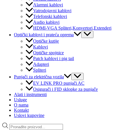
Alarmni kablovi
Vatrodojavni kablovi
Telefonski kablovi
Audio kablovi
HDMI-VGA Spliteri,Konvertori,Extenderi
Menu
Optički kablovi i prateća oprema
Toggle
Optičke kutije
Kablovi
Optičke spojnice
Patch kablovi i pig tail
Adapteri
Spliteri
Menu
Punjači za električna vozila
Toggle
EV LINK PRO punjači AC
Osigurači i FID sklopke za punjače
Alati i instrumenti
Usluge
O nama
Kontakt
Uslovi kupovine
Products