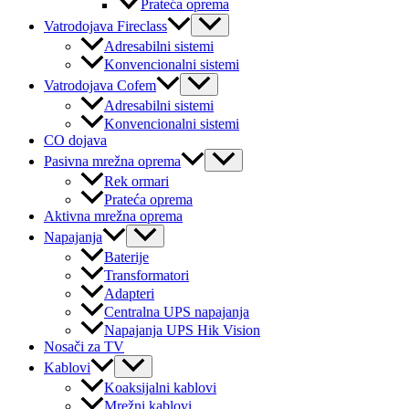
Prateća oprema
Menu
Vatrodojava Fireclass
Toggle
Adresabilni sistemi
Konvencionalni sistemi
Menu
Vatrodojava Cofem
Toggle
Adresabilni sistemi
Konvencionalni sistemi
CO dojava
Menu
Pasivna mrežna oprema
Toggle
Rek ormari
Prateća oprema
Aktivna mrežna oprema
Menu
Napajanja
Toggle
Baterije
Transformatori
Adapteri
Centralna UPS napajanja
Napajanja UPS Hik Vision
Nosači za TV
Menu
Kablovi
Toggle
Koaksijalni kablovi
Mrežni kablovi