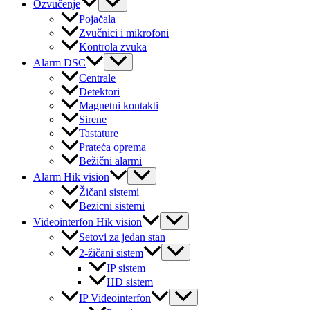
Menu
Ozvučenje
Toggle
Pojačala
Zvučnici i mikrofoni
Kontrola zvuka
Menu
Alarm DSC
Toggle
Centrale
Detektori
Magnetni kontakti
Sirene
Tastature
Prateća oprema
Bežični alarmi
Menu
Alarm Hik vision
Toggle
Žičani sistemi
Bezicni sistemi
Menu
Videointerfon Hik vision
Toggle
Setovi za jedan stan
Menu
2-žičani sistem
Toggle
IP sistem
HD sistem
Menu
IP Videointerfon
Toggle