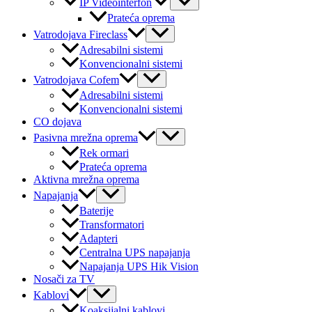
IP Videointerfon
Toggle
Prateća oprema
Menu
Vatrodojava Fireclass
Toggle
Adresabilni sistemi
Konvencionalni sistemi
Menu
Vatrodojava Cofem
Toggle
Adresabilni sistemi
Konvencionalni sistemi
CO dojava
Menu
Pasivna mrežna oprema
Toggle
Rek ormari
Prateća oprema
Aktivna mrežna oprema
Menu
Napajanja
Toggle
Baterije
Transformatori
Adapteri
Centralna UPS napajanja
Napajanja UPS Hik Vision
Nosači za TV
Menu
Kablovi
Toggle
Koaksijalni kablovi