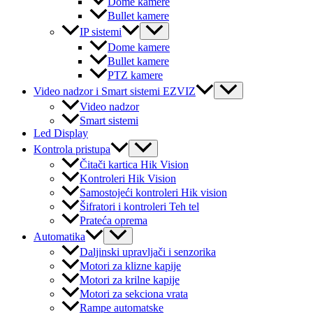
Dome kamere
Bullet kamere
Menu
IP sistemi
Toggle
Dome kamere
Bullet kamere
PTZ kamere
Menu
Video nadzor i Smart sistemi EZVIZ
Toggle
Video nadzor
Smart sistemi
Led Display
Menu
Kontrola pristupa
Toggle
Čitači kartica Hik Vision
Kontroleri Hik Vision
Samostojeći kontroleri Hik vision
Šifratori i kontroleri Teh tel
Prateća oprema
Menu
Automatika
Toggle
Daljinski upravljači i senzorika
Motori za klizne kapije
Motori za krilne kapije
Motori za sekciona vrata
Rampe automatske