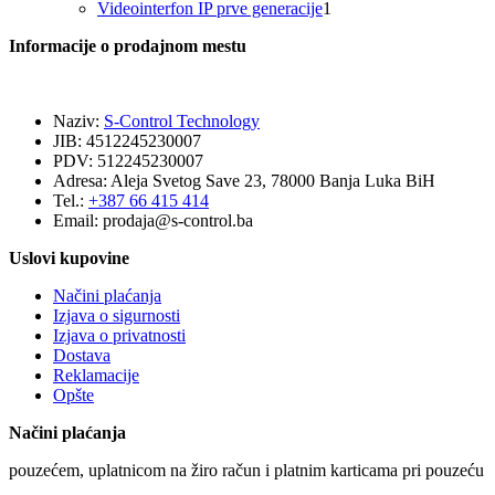
proizvoda
1
Videointerfon IP prve generacije
1
proizvod
Informacije o prodajnom mestu
Naziv:
S-Control Technology
JIB: 4512245230007
PDV: 512245230007
Adresa: Aleja Svetog Save 23, 78000 Banja Luka BiH
Tel.:
+387 66 415 414
Email:
prodaja@s-control.ba
Uslovi kupovine
Načini plaćanja
Izjava o sigurnosti
Izjava o privatnosti
Dostava
Reklamacije
Opšte
Načini plaćanja
pouzećem, uplatnicom na žiro račun i platnim karticama pri pouzeću