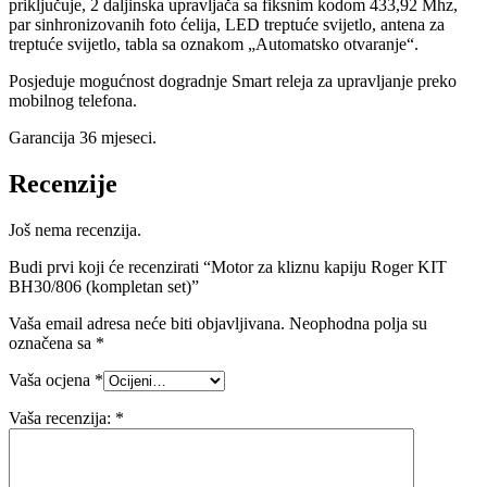
priključuje, 2 daljinska upravljača sa fiksnim kodom 433,92 Mhz,
par sinhronizovanih foto ćelija, LED treptuće svijetlo, antena za
treptuće svijetlo, tabla sa oznakom „Automatsko otvaranje“.
Posjeduje mogućnost dogradnje Smart releja za upravljanje preko
mobilnog telefona.
Garancija 36 mjeseci.
Recenzije
Još nema recenzija.
Budi prvi koji će recenzirati “Motor za kliznu kapiju Roger KIT
BH30/806 (kompletan set)”
Vaša email adresa neće biti objavljivana.
Neophodna polja su
označena sa
*
Vaša ocjena
*
Vaša recenzija:
*