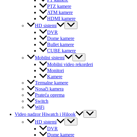
PT kamere
PTZ kamere
ATM kamere
HDMI kamere
Menu
HD sistemi
Toggle
DVR
Dome kamere
Bullet kamere
CUBE kamere
Menu
Mobilni sistemi
Toggle
Mobilni video rekorderi
Monitori
Kamere
Termalne kamere
Nosači kamera
Prateća oprema
Switch
WiFi
Menu
Video nadzor Hiwatch i Hilook
Toggle
Menu
HD sistemi
Toggle
DVR
Dome kamere