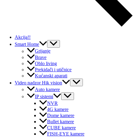
Akcija!!
Menu
Smart Home
Toggle
Grijanje
Brave
Oblo living
Prekidači i utičnice
Kućanski aparati
Menu
Video nadzor Hik vision
Toggle
Auto kamere
Menu
IP sistemi
Toggle
NVR
4G kamere
Dome kamere
Bullet kamere
CUBE kamere
FISH-EYE kamere