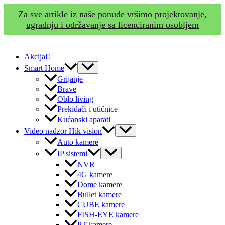
Za sve artikle iz naše ponude
vršimo projektovanje,
ugradnju i održavanje sa licenciranim osobljem
Skip
to
Akcija!!
content
Menu
Smart Home
Toggle
Grijanje
Brave
Oblo living
Prekidači i utičnice
Kućanski aparati
Menu
Video nadzor Hik vision
Toggle
Auto kamere
Menu
IP sistemi
Toggle
NVR
4G kamere
Dome kamere
Bullet kamere
CUBE kamere
FISH-EYE kamere