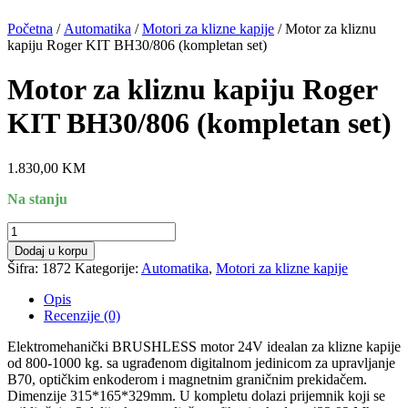
Početna
/
Automatika
/
Motori za klizne kapije
/ Motor za kliznu
kapiju Roger KIT BH30/806 (kompletan set)
Motor za kliznu kapiju Roger
KIT BH30/806 (kompletan set)
1.830,00
KM
Na stanju
Motor
za
Dodaj u korpu
kliznu
Šifra:
1872
Kategorije:
Automatika
,
Motori za klizne kapije
kapiju
Roger
Opis
KIT
Recenzije (0)
BH30/806
(kompletan
Elеktromеhanički BRUSHLESS motor 24V idеalan za kliznе kapiје
set)
od 800-1000 kg. sa ugrađеnom digitalnom jedinicom za upravljanje
količina
B70, optičkim еnkodеrom i magnetnim graničnim prеkidačеm.
Dimenzije 315*165*329mm. U kompletu dolazi prijemnik koji se