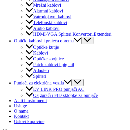
Mrežni kablovi
Alarmni kablovi
Vatrodojavni kablovi
Telefonski kablovi
Audio kablovi
HDMI-VGA Spliteri,Konvertori,Extenderi
Menu
Optički kablovi i prateća oprema
Toggle
Optičke kutije
Kablovi
Optičke spojnice
Patch kablovi i pig tail
Adapteri
Spliteri
Menu
Punjači za električna vozila
Toggle
EV LINK PRO punjači AC
Osigurači i FID sklopke za punjače
Alati i instrumenti
Usluge
O nama
Kontakt
Uslovi kupovine