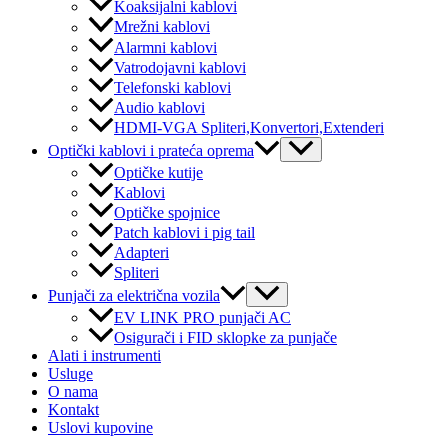
Koaksijalni kablovi
Mrežni kablovi
Alarmni kablovi
Vatrodojavni kablovi
Telefonski kablovi
Audio kablovi
HDMI-VGA Spliteri,Konvertori,Extenderi
Menu
Optički kablovi i prateća oprema
Toggle
Optičke kutije
Kablovi
Optičke spojnice
Patch kablovi i pig tail
Adapteri
Spliteri
Menu
Punjači za električna vozila
Toggle
EV LINK PRO punjači AC
Osigurači i FID sklopke za punjače
Alati i instrumenti
Usluge
O nama
Kontakt
Uslovi kupovine