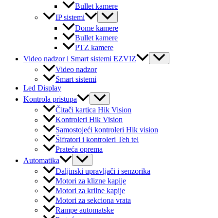
Bullet kamere
Menu
IP sistemi
Toggle
Dome kamere
Bullet kamere
PTZ kamere
Menu
Video nadzor i Smart sistemi EZVIZ
Toggle
Video nadzor
Smart sistemi
Led Display
Menu
Kontrola pristupa
Toggle
Čitači kartica Hik Vision
Kontroleri Hik Vision
Samostojeći kontroleri Hik vision
Šifratori i kontroleri Teh tel
Prateća oprema
Menu
Automatika
Toggle
Daljinski upravljači i senzorika
Motori za klizne kapije
Motori za krilne kapije
Motori za sekciona vrata
Rampe automatske