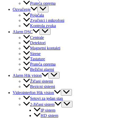
Prateća oprema
Menu
Ozvučenje
Toggle
Pojačala
Zvučnici i mikrofoni
Kontrola zvuka
Menu
Alarm DSC
Toggle
Centrale
Detektori
Magnetni kontakti
Sirene
Tastature
Prateća oprema
Bežični alarmi
Menu
Alarm Hik vision
Toggle
Žičani sistemi
Bezicni sistemi
Menu
Videointerfon Hik vision
Toggle
Setovi za jedan stan
Menu
2-žičani sistem
Toggle
IP sistem
HD sistem