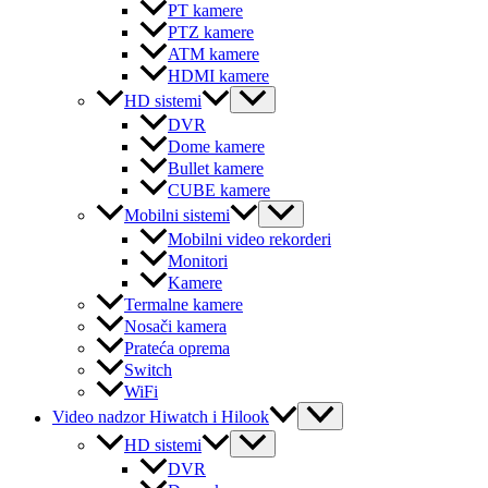
PT kamere
PTZ kamere
ATM kamere
HDMI kamere
Menu
HD sistemi
Toggle
DVR
Dome kamere
Bullet kamere
CUBE kamere
Menu
Mobilni sistemi
Toggle
Mobilni video rekorderi
Monitori
Kamere
Termalne kamere
Nosači kamera
Prateća oprema
Switch
WiFi
Menu
Video nadzor Hiwatch i Hilook
Toggle
Menu
HD sistemi
Toggle
DVR