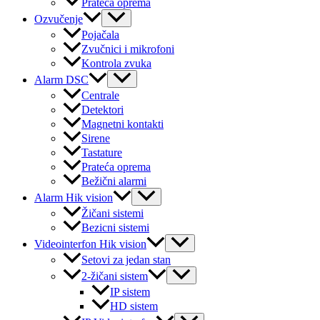
Prateća oprema
Menu
Ozvučenje
Toggle
Pojačala
Zvučnici i mikrofoni
Kontrola zvuka
Menu
Alarm DSC
Toggle
Centrale
Detektori
Magnetni kontakti
Sirene
Tastature
Prateća oprema
Bežični alarmi
Menu
Alarm Hik vision
Toggle
Žičani sistemi
Bezicni sistemi
Menu
Videointerfon Hik vision
Toggle
Setovi za jedan stan
Menu
2-žičani sistem
Toggle
IP sistem
HD sistem
Menu