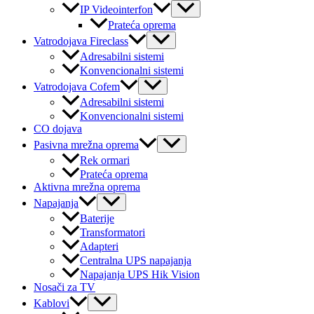
Menu
IP Videointerfon
Toggle
Prateća oprema
Menu
Vatrodojava Fireclass
Toggle
Adresabilni sistemi
Konvencionalni sistemi
Menu
Vatrodojava Cofem
Toggle
Adresabilni sistemi
Konvencionalni sistemi
CO dojava
Menu
Pasivna mrežna oprema
Toggle
Rek ormari
Prateća oprema
Aktivna mrežna oprema
Menu
Napajanja
Toggle
Baterije
Transformatori
Adapteri
Centralna UPS napajanja
Napajanja UPS Hik Vision
Nosači za TV
Menu
Kablovi
Toggle