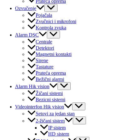
Prateća oprema
Menu
Ozvučenje
Toggle
Pojačala
Zvučnici i mikrofoni
Kontrola zvuka
Menu
Alarm DSC
Toggle
Centrale
Detektori
Magnetni kontakti
Sirene
Tastature
Prateća oprema
Bežični alarmi
Menu
Alarm Hik vision
Toggle
Žičani sistemi
Bezicni sistemi
Menu
Videointerfon Hik vision
Toggle
Setovi za jedan stan
Menu
2-žičani sistem
Toggle
IP sistem
HD sistem
Menu