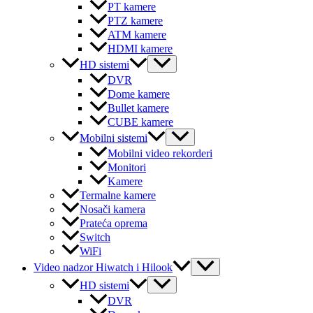
PT kamere
PTZ kamere
ATM kamere
HDMI kamere
Menu
HD sistemi
Toggle
DVR
Dome kamere
Bullet kamere
CUBE kamere
Menu
Mobilni sistemi
Toggle
Mobilni video rekorderi
Monitori
Kamere
Termalne kamere
Nosači kamera
Prateća oprema
Switch
WiFi
Menu
Video nadzor Hiwatch i Hilook
Toggle
Menu
HD sistemi
Toggle
DVR