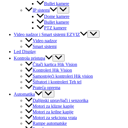
Bullet kamere
Menu
IP sistemi
Toggle
Dome kamere
Bullet kamere
PTZ kamere
Menu
Video nadzor i Smart sistemi EZVIZ
Toggle
Video nadzor
Smart sistemi
Led Display
Menu
Kontrola pristupa
Toggle
Čitači kartica Hik Vision
Kontroleri Hik Vision
Samostojeći kontroleri Hik vision
Šifratori i kontroleri Teh tel
Prateća oprema
Menu
Automatika
Toggle
Daljinski upravljači i senzorika
Motori za klizne kapije
Motori za krilne kapije
Motori za sekciona vrata
Rampe automatske