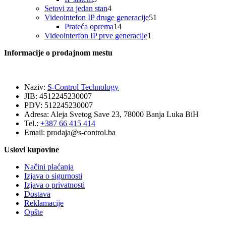
proizvoda
4
Setovi za jedan stan
4
proizvoda
51
Videointefon IP druge generacije
51
14
proizvod
Prateća oprema
14
proizvoda
1
Videointerfon IP prve generacije
1
proizvod
Informacije o prodajnom mestu
Naziv:
S-Control Technology
JIB: 4512245230007
PDV: 512245230007
Adresa: Aleja Svetog Save 23, 78000 Banja Luka BiH
Tel.:
+387 66 415 414
Email:
prodaja@s-control.ba
Uslovi kupovine
Načini plaćanja
Izjava o sigurnosti
Izjava o privatnosti
Dostava
Reklamacije
Opšte