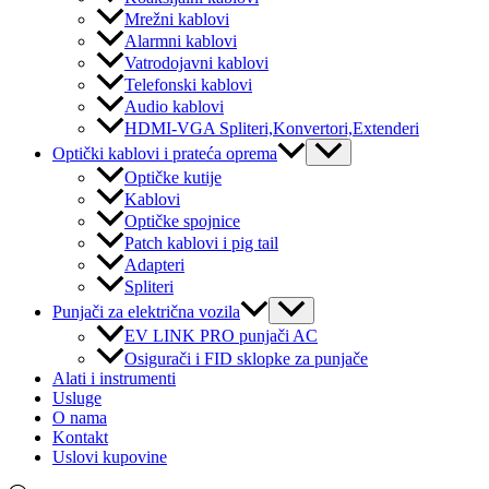
Mrežni kablovi
Alarmni kablovi
Vatrodojavni kablovi
Telefonski kablovi
Audio kablovi
HDMI-VGA Spliteri,Konvertori,Extenderi
Menu
Optički kablovi i prateća oprema
Toggle
Optičke kutije
Kablovi
Optičke spojnice
Patch kablovi i pig tail
Adapteri
Spliteri
Menu
Punjači za električna vozila
Toggle
EV LINK PRO punjači AC
Osigurači i FID sklopke za punjače
Alati i instrumenti
Usluge
O nama
Kontakt
Uslovi kupovine