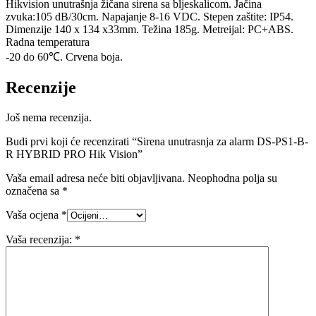
HYBRID
Hikvision unutrašnja žičana sirena sa bljeskalicom. Jačina
PRO
zvuka:105 dB/30cm. Napajanje 8-16 VDC. Stepen zaštite: IP54.
Hik
Dimenzije 140 x 134 x33mm. Težina 185g. Metreijal: PC+ABS.
Vision
Radna temperatura
količina
-20 do 60℃. Crvena boja.
Recenzije
Još nema recenzija.
Budi prvi koji će recenzirati “Sirena unutrasnja za alarm DS-PS1-B-
R HYBRID PRO Hik Vision”
Vaša email adresa neće biti objavljivana.
Neophodna polja su
označena sa
*
Vaša ocjena
*
Vaša recenzija:
*