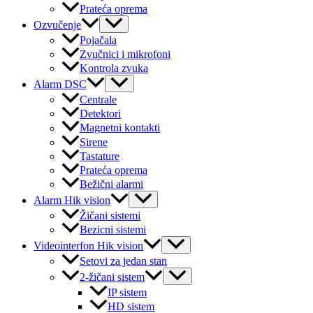
Prateća oprema
Menu
Ozvučenje
Toggle
Pojačala
Zvučnici i mikrofoni
Kontrola zvuka
Menu
Alarm DSC
Toggle
Centrale
Detektori
Magnetni kontakti
Sirene
Tastature
Prateća oprema
Bežični alarmi
Menu
Alarm Hik vision
Toggle
Žičani sistemi
Bezicni sistemi
Menu
Videointerfon Hik vision
Toggle
Setovi za jedan stan
Menu
2-žičani sistem
Toggle
IP sistem
HD sistem