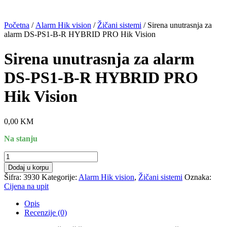
Početna
/
Alarm Hik vision
/
Žičani sistemi
/ Sirena unutrasnja za
alarm DS-PS1-B-R HYBRID PRO Hik Vision
Sirena unutrasnja za alarm
DS-PS1-B-R HYBRID PRO
Hik Vision
0,00
KM
Na stanju
Sirena
unutrasnja
Dodaj u korpu
za
Šifra:
3930
Kategorije:
Alarm Hik vision
,
Žičani sistemi
Oznaka:
alarm
Cijena na upit
DS-
PS1-
Opis
B-
Recenzije (0)
R