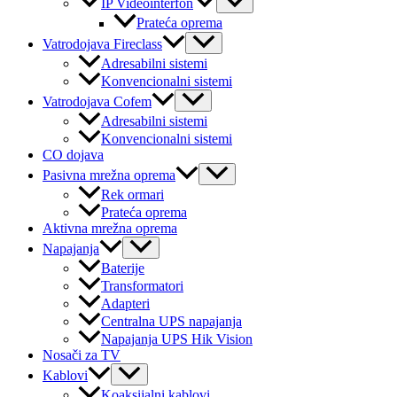
IP Videointerfon
Toggle
Prateća oprema
Menu
Vatrodojava Fireclass
Toggle
Adresabilni sistemi
Konvencionalni sistemi
Menu
Vatrodojava Cofem
Toggle
Adresabilni sistemi
Konvencionalni sistemi
CO dojava
Menu
Pasivna mrežna oprema
Toggle
Rek ormari
Prateća oprema
Aktivna mrežna oprema
Menu
Napajanja
Toggle
Baterije
Transformatori
Adapteri
Centralna UPS napajanja
Napajanja UPS Hik Vision
Nosači za TV
Menu
Kablovi
Toggle
Koaksijalni kablovi