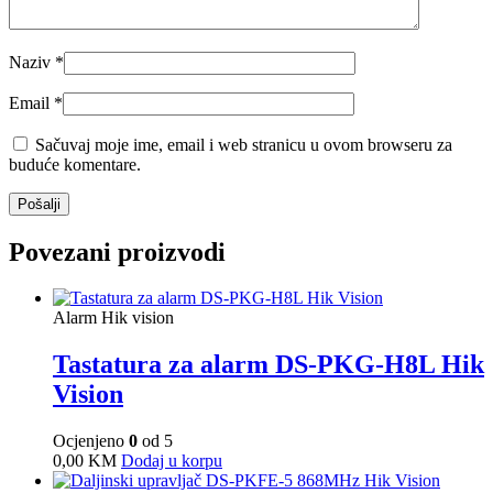
Naziv
*
Email
*
Sačuvaj moje ime, email i web stranicu u ovom browseru za
buduće komentare.
Povezani proizvodi
Alarm Hik vision
Tastatura za alarm DS-PKG-H8L Hik
Vision
Ocjenjeno
0
od 5
0,00
KM
Dodaj u korpu