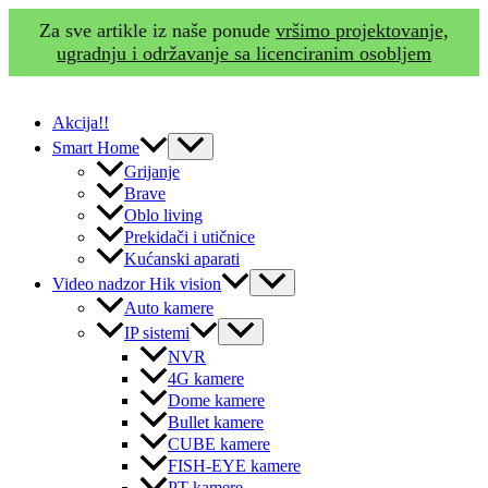
Za sve artikle iz naše ponude
vršimo projektovanje,
ugradnju i održavanje sa licenciranim osobljem
Skip
to
Akcija!!
content
Menu
Smart Home
Toggle
Grijanje
Brave
Oblo living
Prekidači i utičnice
Kućanski aparati
Menu
Video nadzor Hik vision
Toggle
Auto kamere
Menu
IP sistemi
Toggle
NVR
4G kamere
Dome kamere
Bullet kamere
CUBE kamere
FISH-EYE kamere