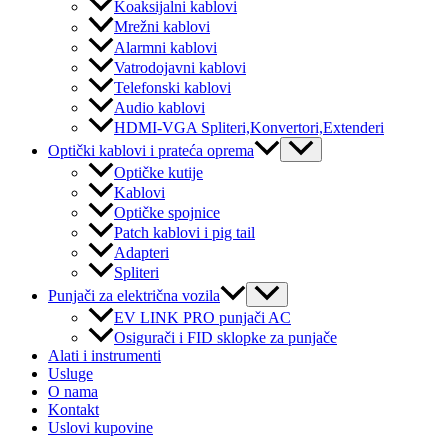
Koaksijalni kablovi
Mrežni kablovi
Alarmni kablovi
Vatrodojavni kablovi
Telefonski kablovi
Audio kablovi
HDMI-VGA Spliteri,Konvertori,Extenderi
Menu
Optički kablovi i prateća oprema
Toggle
Optičke kutije
Kablovi
Optičke spojnice
Patch kablovi i pig tail
Adapteri
Spliteri
Menu
Punjači za električna vozila
Toggle
EV LINK PRO punjači AC
Osigurači i FID sklopke za punjače
Alati i instrumenti
Usluge
O nama
Kontakt
Uslovi kupovine