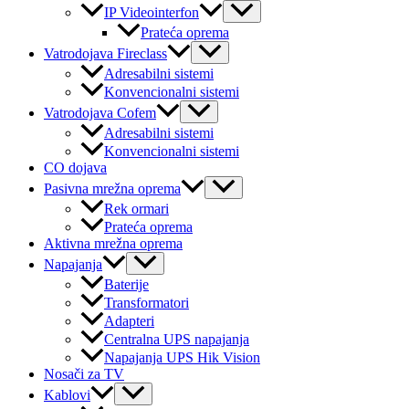
Menu
IP Videointerfon
Toggle
Prateća oprema
Menu
Vatrodojava Fireclass
Toggle
Adresabilni sistemi
Konvencionalni sistemi
Menu
Vatrodojava Cofem
Toggle
Adresabilni sistemi
Konvencionalni sistemi
CO dojava
Menu
Pasivna mrežna oprema
Toggle
Rek ormari
Prateća oprema
Aktivna mrežna oprema
Menu
Napajanja
Toggle
Baterije
Transformatori
Adapteri
Centralna UPS napajanja
Napajanja UPS Hik Vision
Nosači za TV
Menu
Kablovi
Toggle