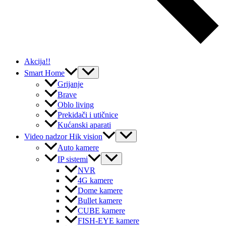
Akcija!!
Menu
Smart Home
Toggle
Grijanje
Brave
Oblo living
Prekidači i utičnice
Kućanski aparati
Menu
Video nadzor Hik vision
Toggle
Auto kamere
Menu
IP sistemi
Toggle
NVR
4G kamere
Dome kamere
Bullet kamere
CUBE kamere
FISH-EYE kamere