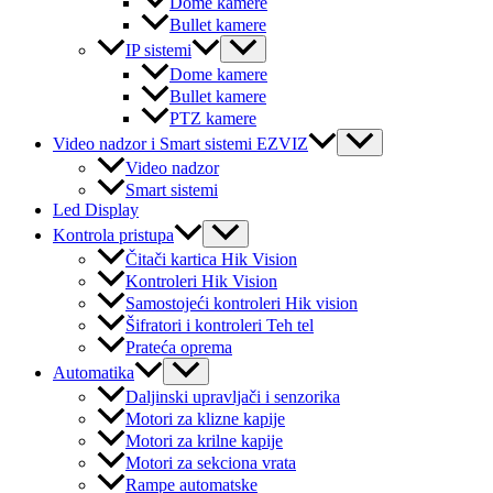
Dome kamere
Bullet kamere
Menu
IP sistemi
Toggle
Dome kamere
Bullet kamere
PTZ kamere
Menu
Video nadzor i Smart sistemi EZVIZ
Toggle
Video nadzor
Smart sistemi
Led Display
Menu
Kontrola pristupa
Toggle
Čitači kartica Hik Vision
Kontroleri Hik Vision
Samostojeći kontroleri Hik vision
Šifratori i kontroleri Teh tel
Prateća oprema
Menu
Automatika
Toggle
Daljinski upravljači i senzorika
Motori za klizne kapije
Motori za krilne kapije
Motori za sekciona vrata
Rampe automatske