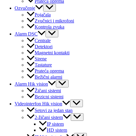
Prateća oprema
Menu
Ozvučenje
Toggle
Pojačala
Zvučnici i mikrofoni
Kontrola zvuka
Menu
Alarm DSC
Toggle
Centrale
Detektori
Magnetni kontakti
Sirene
Tastature
Prateća oprema
Bežični alarmi
Menu
Alarm Hik vision
Toggle
Žičani sistemi
Bezicni sistemi
Menu
Videointerfon Hik vision
Toggle
Setovi za jedan stan
Menu
2-žičani sistem
Toggle
IP sistem
HD sistem
Menu