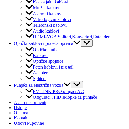
Koaksijalni kablovi
Mrežni kablovi
Alarmni kablovi
Vatrodojavni kablovi
Telefonski kablovi
Audio kablovi
HDMI-VGA Spliteri,Konvertori,Extenderi
Menu
Optički kablovi i prateća oprema
Toggle
Optičke kutije
Kablovi
Optičke spojnice
Patch kablovi i pig tail
Adapteri
Spliteri
Menu
Punjači za električna vozila
Toggle
EV LINK PRO punjači AC
Osigurači i FID sklopke za punjače
Alati i instrumenti
Usluge
O nama
Kontakt
Uslovi kupovine