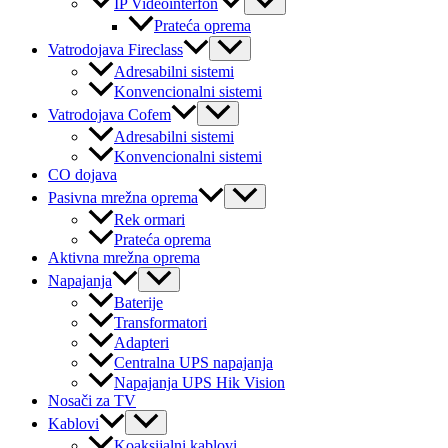
IP Videointerfon
Toggle
Prateća oprema
Menu
Vatrodojava Fireclass
Toggle
Adresabilni sistemi
Konvencionalni sistemi
Menu
Vatrodojava Cofem
Toggle
Adresabilni sistemi
Konvencionalni sistemi
CO dojava
Menu
Pasivna mrežna oprema
Toggle
Rek ormari
Prateća oprema
Aktivna mrežna oprema
Menu
Napajanja
Toggle
Baterije
Transformatori
Adapteri
Centralna UPS napajanja
Napajanja UPS Hik Vision
Nosači za TV
Menu
Kablovi
Toggle
Koaksijalni kablovi