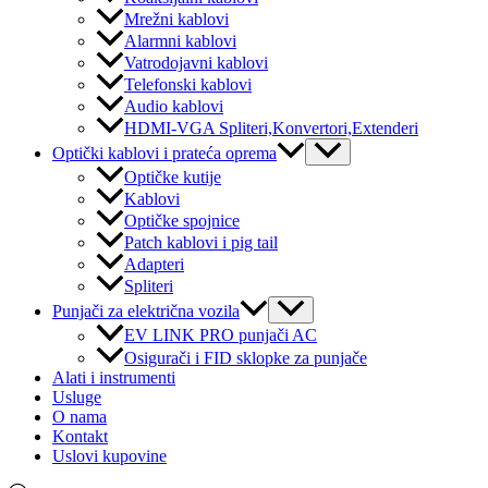
Mrežni kablovi
Alarmni kablovi
Vatrodojavni kablovi
Telefonski kablovi
Audio kablovi
HDMI-VGA Spliteri,Konvertori,Extenderi
Menu
Optički kablovi i prateća oprema
Toggle
Optičke kutije
Kablovi
Optičke spojnice
Patch kablovi i pig tail
Adapteri
Spliteri
Menu
Punjači za električna vozila
Toggle
EV LINK PRO punjači AC
Osigurači i FID sklopke za punjače
Alati i instrumenti
Usluge
O nama
Kontakt
Uslovi kupovine