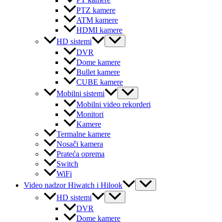
PT kamere
PTZ kamere
ATM kamere
HDMI kamere
Menu
HD sistemi
Toggle
DVR
Dome kamere
Bullet kamere
CUBE kamere
Menu
Mobilni sistemi
Toggle
Mobilni video rekorderi
Monitori
Kamere
Termalne kamere
Nosači kamera
Prateća oprema
Switch
WiFi
Menu
Video nadzor Hiwatch i Hilook
Toggle
Menu
HD sistemi
Toggle
DVR
Dome kamere