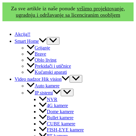
Za sve artikle iz naše ponude
vršimo projektovanje,
ugradnju i održavanje sa licenciranim osobljem
Skip
to
Akcija!!
content
Menu
Smart Home
Toggle
Grijanje
Brave
Oblo living
Prekidači i utičnice
Kućanski aparati
Menu
Video nadzor Hik vision
Toggle
Auto kamere
Menu
IP sistemi
Toggle
NVR
4G kamere
Dome kamere
Bullet kamere
CUBE kamere
FISH-EYE kamere