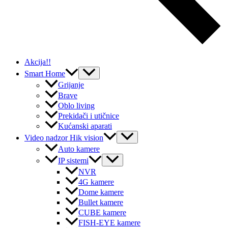
Akcija!!
Menu
Smart Home
Toggle
Grijanje
Brave
Oblo living
Prekidači i utičnice
Kućanski aparati
Menu
Video nadzor Hik vision
Toggle
Auto kamere
Menu
IP sistemi
Toggle
NVR
4G kamere
Dome kamere
Bullet kamere
CUBE kamere
FISH-EYE kamere