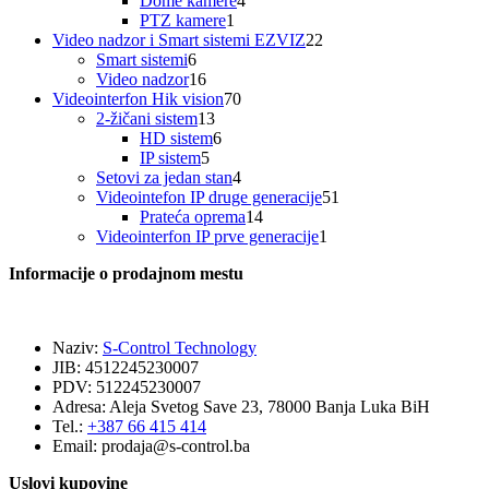
Dome kamere
4
1
proizvoda
PTZ kamere
1
proizvod
22
Video nadzor i Smart sistemi EZVIZ
22
6
proizvoda
Smart sistemi
6
proizvoda
16
Video nadzor
16
proizvoda
70
Videointerfon Hik vision
70
13
proizvoda
2-žičani sistem
13
proizvoda
6
HD sistem
6
5
proizvoda
IP sistem
5
proizvoda
4
Setovi za jedan stan
4
proizvoda
51
Videointefon IP druge generacije
51
14
proizvod
Prateća oprema
14
proizvoda
1
Videointerfon IP prve generacije
1
proizvod
Informacije o prodajnom mestu
Naziv:
S-Control Technology
JIB: 4512245230007
PDV: 512245230007
Adresa: Aleja Svetog Save 23, 78000 Banja Luka BiH
Tel.:
+387 66 415 414
Email:
prodaja@s-control.ba
Uslovi kupovine