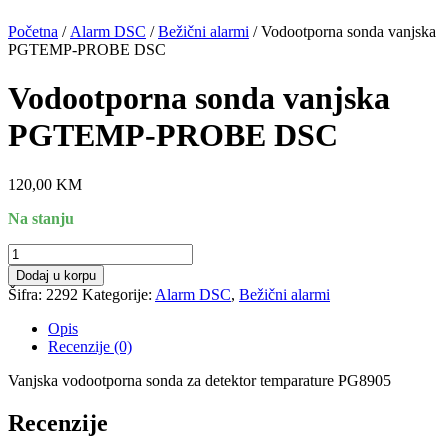
Početna
/
Alarm DSC
/
Bežični alarmi
/ Vodootporna sonda vanjska
PGTEMP-PROBE DSC
Vodootporna sonda vanjska
PGTEMP-PROBE DSC
120,00
KM
Na stanju
Vodootporna
sonda
Dodaj u korpu
vanjska
Šifra:
2292
Kategorije:
Alarm DSC
,
Bežični alarmi
PGTEMP-
PROBE
Opis
DSC
Recenzije (0)
količina
Vanjska vodootporna sonda za detektor temparature PG8905
Recenzije