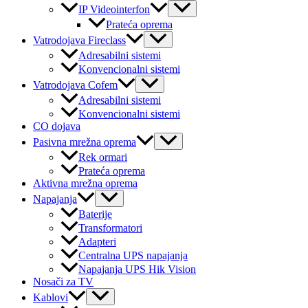
Menu
IP Videointerfon
Toggle
Prateća oprema
Menu
Vatrodojava Fireclass
Toggle
Adresabilni sistemi
Konvencionalni sistemi
Menu
Vatrodojava Cofem
Toggle
Adresabilni sistemi
Konvencionalni sistemi
CO dojava
Menu
Pasivna mrežna oprema
Toggle
Rek ormari
Prateća oprema
Aktivna mrežna oprema
Menu
Napajanja
Toggle
Baterije
Transformatori
Adapteri
Centralna UPS napajanja
Napajanja UPS Hik Vision
Nosači za TV
Menu
Kablovi
Toggle