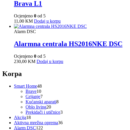
Brava L1
Ocjenjeno
0
od 5
11,00
KM
Dodaj u korpu
Alarm DSC
Alarmna centrala HS2016NKE DSC
Ocjenjeno
0
od 5
230,00
KM
Dodaj u korpu
Korpa
48
Smart Home
48
10
proizvoda
Brave
10
proizvoda
7
Grijanje
7
proizvoda
8
Kućanski aparati
8
20
proizvoda
Oblo living
20
proizvoda
3
Prekidači i utičnice
3
18
proizvoda
Akcija
18
proizvoda
36
Aktivna mrežna oprema
36
122
proizvoda
Alarm DSC
122