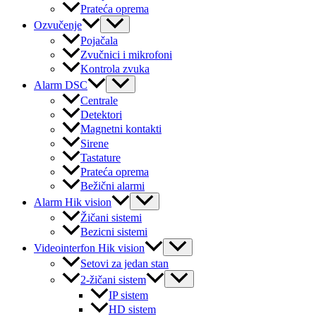
Prateća oprema
Menu
Ozvučenje
Toggle
Pojačala
Zvučnici i mikrofoni
Kontrola zvuka
Menu
Alarm DSC
Toggle
Centrale
Detektori
Magnetni kontakti
Sirene
Tastature
Prateća oprema
Bežični alarmi
Menu
Alarm Hik vision
Toggle
Žičani sistemi
Bezicni sistemi
Menu
Videointerfon Hik vision
Toggle
Setovi za jedan stan
Menu
2-žičani sistem
Toggle
IP sistem
HD sistem