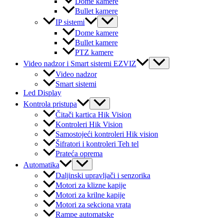
Dome kamere
Bullet kamere
Menu
IP sistemi
Toggle
Dome kamere
Bullet kamere
PTZ kamere
Menu
Video nadzor i Smart sistemi EZVIZ
Toggle
Video nadzor
Smart sistemi
Led Display
Menu
Kontrola pristupa
Toggle
Čitači kartica Hik Vision
Kontroleri Hik Vision
Samostojeći kontroleri Hik vision
Šifratori i kontroleri Teh tel
Prateća oprema
Menu
Automatika
Toggle
Daljinski upravljači i senzorika
Motori za klizne kapije
Motori za krilne kapije
Motori za sekciona vrata
Rampe automatske