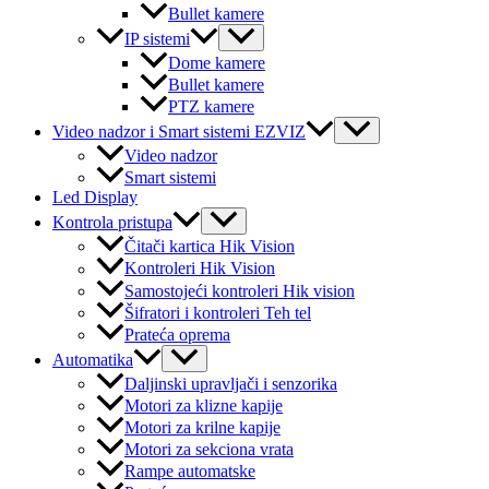
Bullet kamere
Menu
IP sistemi
Toggle
Dome kamere
Bullet kamere
PTZ kamere
Menu
Video nadzor i Smart sistemi EZVIZ
Toggle
Video nadzor
Smart sistemi
Led Display
Menu
Kontrola pristupa
Toggle
Čitači kartica Hik Vision
Kontroleri Hik Vision
Samostojeći kontroleri Hik vision
Šifratori i kontroleri Teh tel
Prateća oprema
Menu
Automatika
Toggle
Daljinski upravljači i senzorika
Motori za klizne kapije
Motori za krilne kapije
Motori za sekciona vrata
Rampe automatske