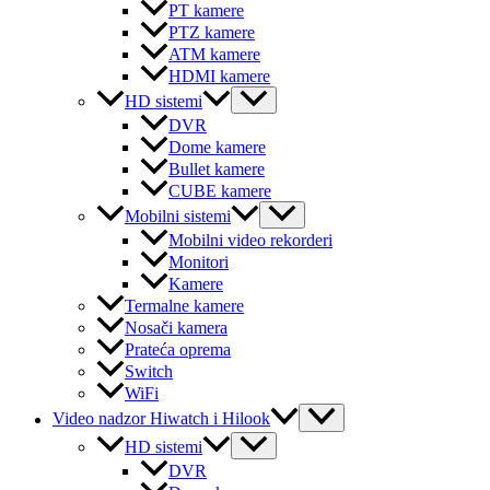
PT kamere
PTZ kamere
ATM kamere
HDMI kamere
Menu
HD sistemi
Toggle
DVR
Dome kamere
Bullet kamere
CUBE kamere
Menu
Mobilni sistemi
Toggle
Mobilni video rekorderi
Monitori
Kamere
Termalne kamere
Nosači kamera
Prateća oprema
Switch
WiFi
Menu
Video nadzor Hiwatch i Hilook
Toggle
Menu
HD sistemi
Toggle
DVR