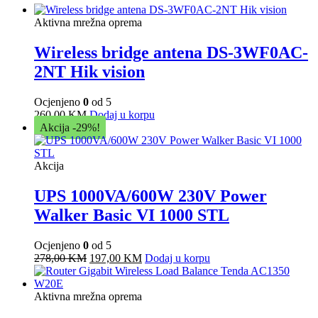
Aktivna mrežna oprema
Wireless bridge antena DS-3WF0AC-
2NT Hik vision
Ocjenjeno
0
od 5
260,00
KM
Dodaj u korpu
Akcija -29%!
Akcija
UPS 1000VA/600W 230V Power
Walker Basic VI 1000 STL
Ocjenjeno
0
od 5
Original
Current
278,00
KM
197,00
KM
Dodaj u korpu
price
price
was:
is:
278,00 KM.
197,00 KM.
Aktivna mrežna oprema