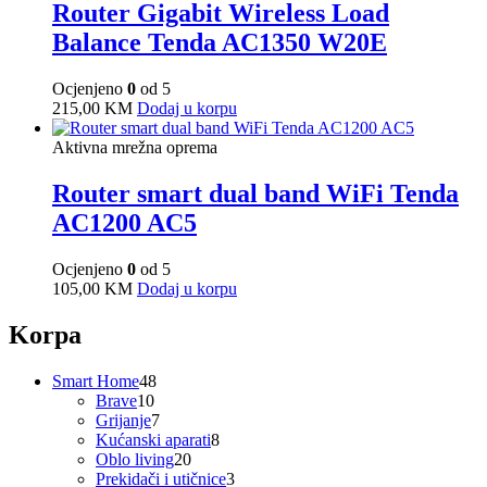
Router Gigabit Wireless Load
Balance Tenda AC1350 W20E
Ocjenjeno
0
od 5
215,00
KM
Dodaj u korpu
Aktivna mrežna oprema
Router smart dual band WiFi Tenda
AC1200 AC5
Ocjenjeno
0
od 5
105,00
KM
Dodaj u korpu
Korpa
48
Smart Home
48
10
proizvoda
Brave
10
proizvoda
7
Grijanje
7
proizvoda
8
Kućanski aparati
8
20
proizvoda
Oblo living
20
proizvoda
3
Prekidači i utičnice
3