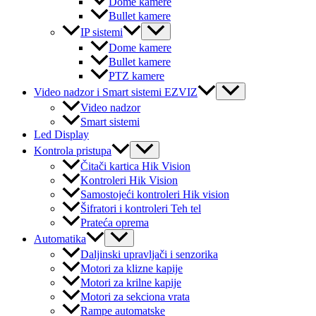
Dome kamere
Bullet kamere
Menu
IP sistemi
Toggle
Dome kamere
Bullet kamere
PTZ kamere
Menu
Video nadzor i Smart sistemi EZVIZ
Toggle
Video nadzor
Smart sistemi
Led Display
Menu
Kontrola pristupa
Toggle
Čitači kartica Hik Vision
Kontroleri Hik Vision
Samostojeći kontroleri Hik vision
Šifratori i kontroleri Teh tel
Prateća oprema
Menu
Automatika
Toggle
Daljinski upravljači i senzorika
Motori za klizne kapije
Motori za krilne kapije
Motori za sekciona vrata
Rampe automatske