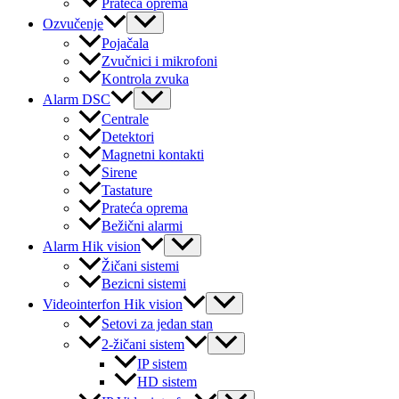
Prateća oprema
Menu
Ozvučenje
Toggle
Pojačala
Zvučnici i mikrofoni
Kontrola zvuka
Menu
Alarm DSC
Toggle
Centrale
Detektori
Magnetni kontakti
Sirene
Tastature
Prateća oprema
Bežični alarmi
Menu
Alarm Hik vision
Toggle
Žičani sistemi
Bezicni sistemi
Menu
Videointerfon Hik vision
Toggle
Setovi za jedan stan
Menu
2-žičani sistem
Toggle
IP sistem
HD sistem
Menu