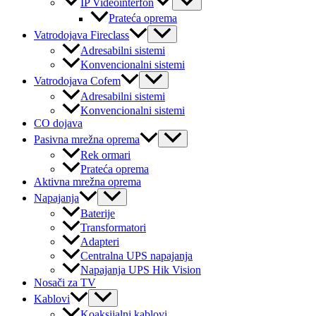
IP Videointerfon
Toggle
Prateća oprema
Menu
Vatrodojava Fireclass
Toggle
Adresabilni sistemi
Konvencionalni sistemi
Menu
Vatrodojava Cofem
Toggle
Adresabilni sistemi
Konvencionalni sistemi
CO dojava
Menu
Pasivna mrežna oprema
Toggle
Rek ormari
Prateća oprema
Aktivna mrežna oprema
Menu
Napajanja
Toggle
Baterije
Transformatori
Adapteri
Centralna UPS napajanja
Napajanja UPS Hik Vision
Nosači za TV
Menu
Kablovi
Toggle
Koaksijalni kablovi