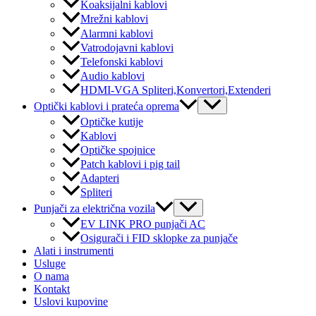
Koaksijalni kablovi
Mrežni kablovi
Alarmni kablovi
Vatrodojavni kablovi
Telefonski kablovi
Audio kablovi
HDMI-VGA Spliteri,Konvertori,Extenderi
Menu
Optički kablovi i prateća oprema
Toggle
Optičke kutije
Kablovi
Optičke spojnice
Patch kablovi i pig tail
Adapteri
Spliteri
Menu
Punjači za električna vozila
Toggle
EV LINK PRO punjači AC
Osigurači i FID sklopke za punjače
Alati i instrumenti
Usluge
O nama
Kontakt
Uslovi kupovine