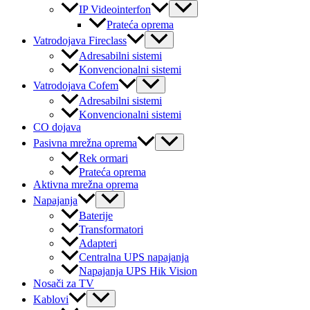
Menu
IP Videointerfon
Toggle
Prateća oprema
Menu
Vatrodojava Fireclass
Toggle
Adresabilni sistemi
Konvencionalni sistemi
Menu
Vatrodojava Cofem
Toggle
Adresabilni sistemi
Konvencionalni sistemi
CO dojava
Menu
Pasivna mrežna oprema
Toggle
Rek ormari
Prateća oprema
Aktivna mrežna oprema
Menu
Napajanja
Toggle
Baterije
Transformatori
Adapteri
Centralna UPS napajanja
Napajanja UPS Hik Vision
Nosači za TV
Menu
Kablovi
Toggle