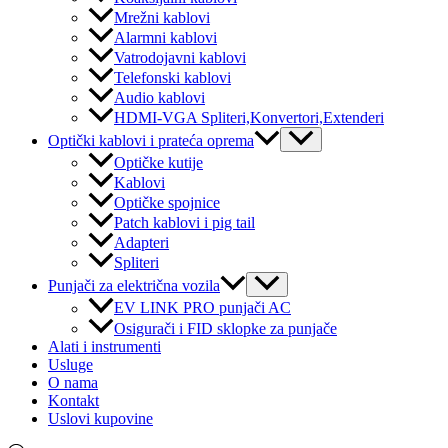
Mrežni kablovi
Alarmni kablovi
Vatrodojavni kablovi
Telefonski kablovi
Audio kablovi
HDMI-VGA Spliteri,Konvertori,Extenderi
Menu
Optički kablovi i prateća oprema
Toggle
Optičke kutije
Kablovi
Optičke spojnice
Patch kablovi i pig tail
Adapteri
Spliteri
Menu
Punjači za električna vozila
Toggle
EV LINK PRO punjači AC
Osigurači i FID sklopke za punjače
Alati i instrumenti
Usluge
O nama
Kontakt
Uslovi kupovine