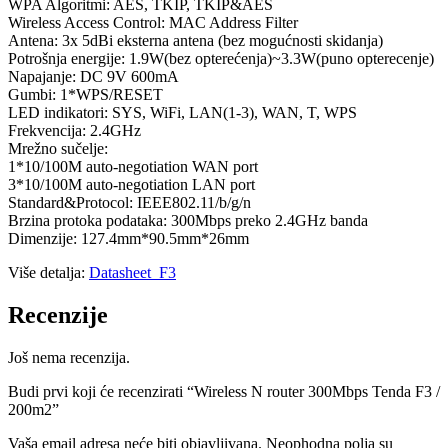
WPA Algoritmi: AES, TKIP, TKIP&AES
Wireless Access Control: MAC Address Filter
Antena: 3x 5dBi eksterna antena (bez mogućnosti skidanja)
Potrošnja energije: 1.9W(bez opterećenja)~3.3W(puno opterecenje)
Napajanje: DC 9V 600mA
Gumbi: 1*WPS/RESET
LED indikatori: SYS, WiFi, LAN(1-3), WAN, T, WPS
Frekvencija: 2.4GHz
Mrežno sučelje:
1*10/100M auto-negotiation WAN port
3*10/100M auto-negotiation LAN port
Standard&Protocol: IEEE802.11/b/g/n
Brzina protoka podataka: 300Mbps preko 2.4GHz banda
Dimenzije: 127.4mm*90.5mm*26mm
Više detalja:
Datasheet_F3
Recenzije
Još nema recenzija.
Budi prvi koji će recenzirati “Wireless N router 300Mbps Tenda F3 /
200m2”
Vaša email adresa neće biti objavljivana.
Neophodna polja su