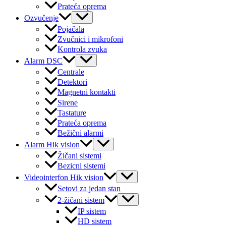
Prateća oprema
Menu
Ozvučenje
Toggle
Pojačala
Zvučnici i mikrofoni
Kontrola zvuka
Menu
Alarm DSC
Toggle
Centrale
Detektori
Magnetni kontakti
Sirene
Tastature
Prateća oprema
Bežični alarmi
Menu
Alarm Hik vision
Toggle
Žičani sistemi
Bezicni sistemi
Menu
Videointerfon Hik vision
Toggle
Setovi za jedan stan
Menu
2-žičani sistem
Toggle
IP sistem
HD sistem