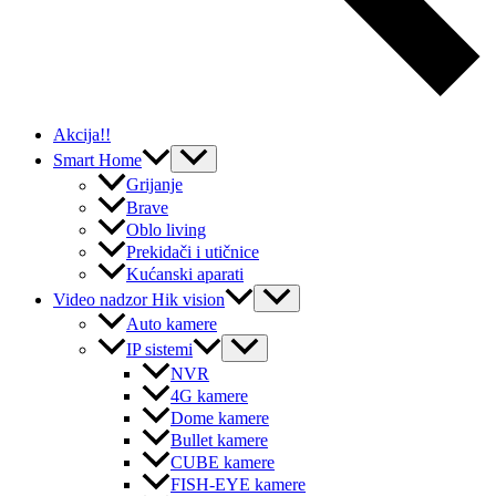
Akcija!!
Menu
Smart Home
Toggle
Grijanje
Brave
Oblo living
Prekidači i utičnice
Kućanski aparati
Menu
Video nadzor Hik vision
Toggle
Auto kamere
Menu
IP sistemi
Toggle
NVR
4G kamere
Dome kamere
Bullet kamere
CUBE kamere
FISH-EYE kamere