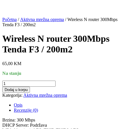
Početna
/
Aktivna mrežna oprema
/ Wireless N router 300Mbps
Tenda F3 / 200m2
Wireless N router 300Mbps
Tenda F3 / 200m2
65,00
KM
Na stanju
Wireless
N
Dodaj u korpu
router
Kategorija:
Aktivna mrežna oprema
300Mbps
Tenda
Opis
F3
Recenzije (0)
/
200m2
Brzina: 300 Mbps
količina
DHCP Server: Podržava