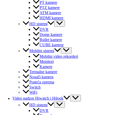
PT kamere
PTZ kamere
ATM kamere
HDMI kamere
Menu
HD sistemi
Toggle
DVR
Dome kamere
Bullet kamere
CUBE kamere
Menu
Mobilni sistemi
Toggle
Mobilni video rekorderi
Monitori
Kamere
Termalne kamere
Nosači kamera
Prateća oprema
Switch
WiFi
Menu
Video nadzor Hiwatch i Hilook
Toggle
Menu
HD sistemi
Toggle
DVR