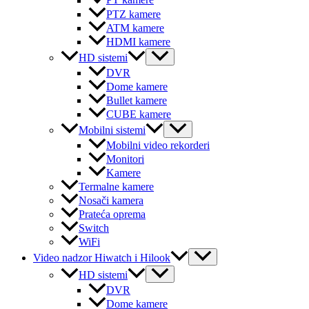
PT kamere
PTZ kamere
ATM kamere
HDMI kamere
Menu
HD sistemi
Toggle
DVR
Dome kamere
Bullet kamere
CUBE kamere
Menu
Mobilni sistemi
Toggle
Mobilni video rekorderi
Monitori
Kamere
Termalne kamere
Nosači kamera
Prateća oprema
Switch
WiFi
Menu
Video nadzor Hiwatch i Hilook
Toggle
Menu
HD sistemi
Toggle
DVR
Dome kamere