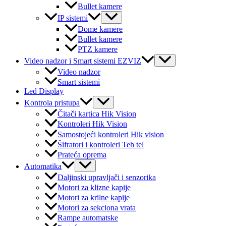
Bullet kamere
Menu
IP sistemi
Toggle
Dome kamere
Bullet kamere
PTZ kamere
Menu
Video nadzor i Smart sistemi EZVIZ
Toggle
Video nadzor
Smart sistemi
Led Display
Menu
Kontrola pristupa
Toggle
Čitači kartica Hik Vision
Kontroleri Hik Vision
Samostojeći kontroleri Hik vision
Šifratori i kontroleri Teh tel
Prateća oprema
Menu
Automatika
Toggle
Daljinski upravljači i senzorika
Motori za klizne kapije
Motori za krilne kapije
Motori za sekciona vrata
Rampe automatske