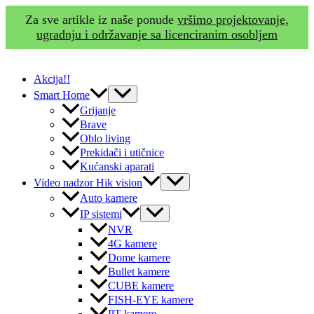
Za sve artikle iz naše ponude
vršimo projektovanje,
ugradnju i održavanje sa licenciranim osobljem
Skip
to
Akcija!!
content
Menu
Smart Home
Toggle
Grijanje
Brave
Oblo living
Prekidači i utičnice
Kućanski aparati
Menu
Video nadzor Hik vision
Toggle
Auto kamere
Menu
IP sistemi
Toggle
NVR
4G kamere
Dome kamere
Bullet kamere
CUBE kamere
FISH-EYE kamere