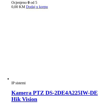
IP sistemi
Kamera PTZ DS-2SE4C425MWG-
E/26(F0) Hik Vision
Ocjenjeno
0
od 5
0,00
KM
Dodaj u korpu