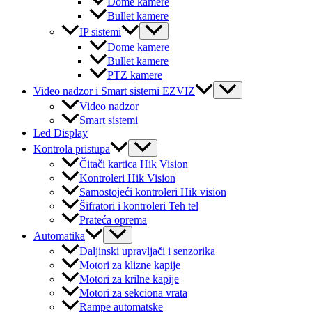
Dome kamere
Bullet kamere
Menu
IP sistemi
Toggle
Dome kamere
Bullet kamere
PTZ kamere
Menu
Video nadzor i Smart sistemi EZVIZ
Toggle
Video nadzor
Smart sistemi
Led Display
Menu
Kontrola pristupa
Toggle
Čitači kartica Hik Vision
Kontroleri Hik Vision
Samostojeći kontroleri Hik vision
Šifratori i kontroleri Teh tel
Prateća oprema
Menu
Automatika
Toggle
Daljinski upravljači i senzorika
Motori za klizne kapije
Motori za krilne kapije
Motori za sekciona vrata
Rampe automatske