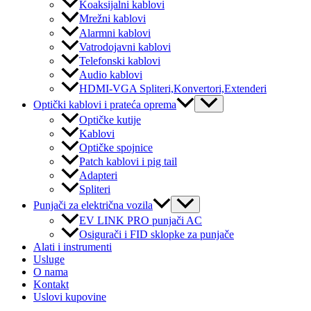
Koaksijalni kablovi
Mrežni kablovi
Alarmni kablovi
Vatrodojavni kablovi
Telefonski kablovi
Audio kablovi
HDMI-VGA Spliteri,Konvertori,Extenderi
Menu
Optički kablovi i prateća oprema
Toggle
Optičke kutije
Kablovi
Optičke spojnice
Patch kablovi i pig tail
Adapteri
Spliteri
Menu
Punjači za električna vozila
Toggle
EV LINK PRO punjači AC
Osigurači i FID sklopke za punjače
Alati i instrumenti
Usluge
O nama
Kontakt
Uslovi kupovine