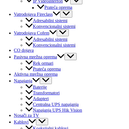
IP Videointerfon
Toggle
Prateća oprema
Menu
Vatrodojava Fireclass
Toggle
Adresabilni sistemi
Konvencionalni sistemi
Menu
Vatrodojava Cofem
Toggle
Adresabilni sistemi
Konvencionalni sistemi
CO dojava
Menu
Pasivna mrežna oprema
Toggle
Rek ormari
Prateća oprema
Aktivna mrežna oprema
Menu
Napajanja
Toggle
Baterije
Transformatori
Adapteri
Centralna UPS napajanja
Napajanja UPS Hik Vision
Nosači za TV
Menu
Kablovi
Toggle
Koaksijalni kablovi