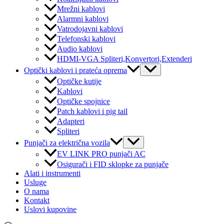
Mrežni kablovi
Alarmni kablovi
Vatrodojavni kablovi
Telefonski kablovi
Audio kablovi
HDMI-VGA Spliteri,Konvertori,Extenderi
Menu
Optički kablovi i prateća oprema
Toggle
Optičke kutije
Kablovi
Optičke spojnice
Patch kablovi i pig tail
Adapteri
Spliteri
Menu
Punjači za električna vozila
Toggle
EV LINK PRO punjači AC
Osigurači i FID sklopke za punjače
Alati i instrumenti
Usluge
O nama
Kontakt
Uslovi kupovine