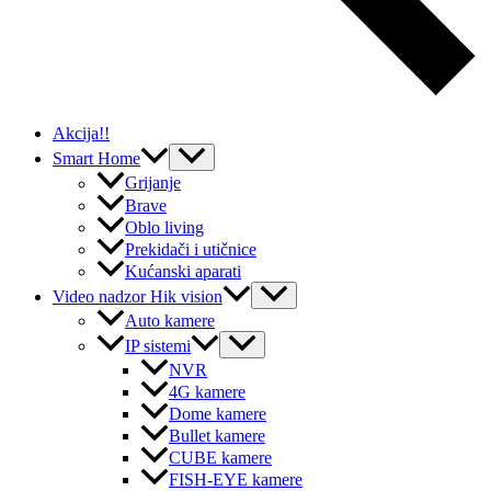
Akcija!!
Menu
Smart Home
Toggle
Grijanje
Brave
Oblo living
Prekidači i utičnice
Kućanski aparati
Menu
Video nadzor Hik vision
Toggle
Auto kamere
Menu
IP sistemi
Toggle
NVR
4G kamere
Dome kamere
Bullet kamere
CUBE kamere
FISH-EYE kamere