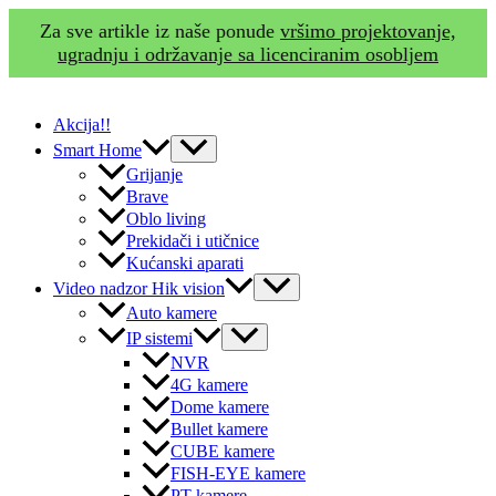
Za sve artikle iz naše ponude
vršimo projektovanje,
ugradnju i održavanje sa licenciranim osobljem
Skip
to
Akcija!!
content
Menu
Smart Home
Toggle
Grijanje
Brave
Oblo living
Prekidači i utičnice
Kućanski aparati
Menu
Video nadzor Hik vision
Toggle
Auto kamere
Menu
IP sistemi
Toggle
NVR
4G kamere
Dome kamere
Bullet kamere
CUBE kamere
FISH-EYE kamere