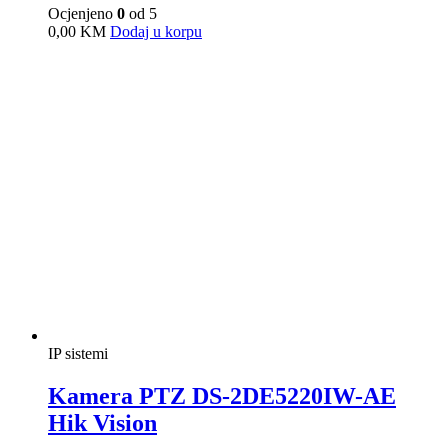
IP sistemi
Kamera PTZ DS-2SE7C124IW-AE
Hik Vision
Ocjenjeno
0
od 5
0,00
KM
Dodaj u korpu
1
2
→
Informacije o prodajnom mestu
Naziv:
S-Control Technology
JIB: 4512245230007
PDV: 512245230007