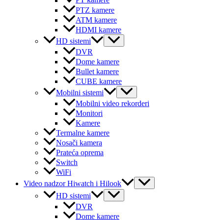
PT kamere
PTZ kamere
ATM kamere
HDMI kamere
Menu
HD sistemi
Toggle
DVR
Dome kamere
Bullet kamere
CUBE kamere
Menu
Mobilni sistemi
Toggle
Mobilni video rekorderi
Monitori
Kamere
Termalne kamere
Nosači kamera
Prateća oprema
Switch
WiFi
Menu
Video nadzor Hiwatch i Hilook
Toggle
Menu
HD sistemi
Toggle
DVR
Dome kamere