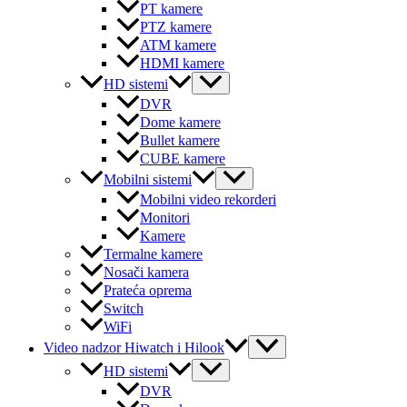
PT kamere
PTZ kamere
ATM kamere
HDMI kamere
Menu
HD sistemi
Toggle
DVR
Dome kamere
Bullet kamere
CUBE kamere
Menu
Mobilni sistemi
Toggle
Mobilni video rekorderi
Monitori
Kamere
Termalne kamere
Nosači kamera
Prateća oprema
Switch
WiFi
Menu
Video nadzor Hiwatch i Hilook
Toggle
Menu
HD sistemi
Toggle
DVR