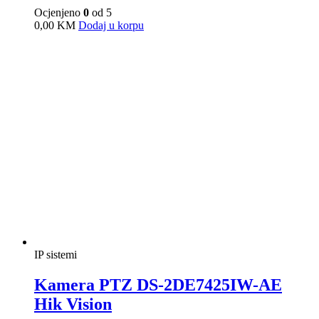
Adresa: Aleja Svetog Save 23, 78000 Banja Luka BiH
Tel.:
+387 66 415 414
Email:
prodaja@s-control.ba
Uslovi kupovine
Načini plaćanja
Izjava o sigurnosti
Izjava o privatnosti
Dostava
Reklamacije
Opšte
Načini plaćanja
pouzećem, uplatnicom na žiro račun i platnim karticama pri pouzeću
Sva prava zadržava © S-Control Technology 2026