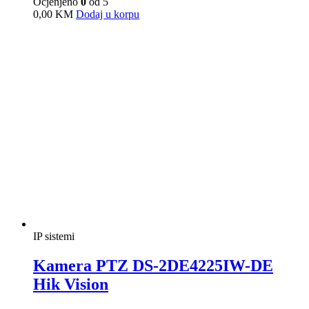
IP sistemi
Kamera PTZ DS-2DE7A432IW-AEB
T5 Hik Vision
Ocjenjeno
0
od 5
0,00
KM
Dodaj u korpu