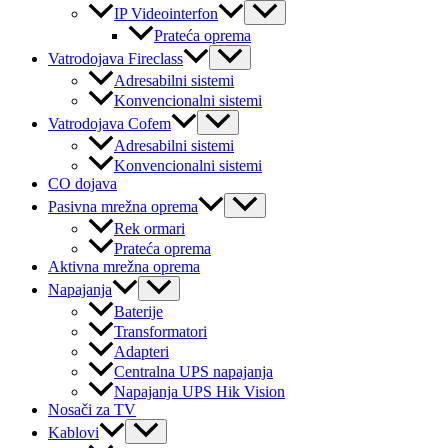
Menu
IP Videointerfon
Toggle
Prateća oprema
Menu
Vatrodojava Fireclass
Toggle
Adresabilni sistemi
Konvencionalni sistemi
Menu
Vatrodojava Cofem
Toggle
Adresabilni sistemi
Konvencionalni sistemi
CO dojava
Menu
Pasivna mrežna oprema
Toggle
Rek ormari
Prateća oprema
Aktivna mrežna oprema
Menu
Napajanja
Toggle
Baterije
Transformatori
Adapteri
Centralna UPS napajanja
Napajanja UPS Hik Vision
Nosači za TV
Menu
Kablovi
Toggle