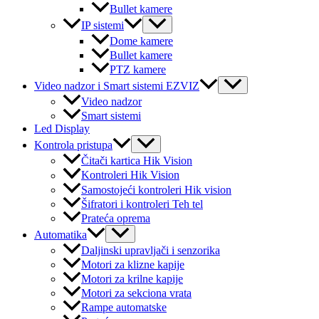
Bullet kamere
Menu
IP sistemi
Toggle
Dome kamere
Bullet kamere
PTZ kamere
Menu
Video nadzor i Smart sistemi EZVIZ
Toggle
Video nadzor
Smart sistemi
Led Display
Menu
Kontrola pristupa
Toggle
Čitači kartica Hik Vision
Kontroleri Hik Vision
Samostojeći kontroleri Hik vision
Šifratori i kontroleri Teh tel
Prateća oprema
Menu
Automatika
Toggle
Daljinski upravljači i senzorika
Motori za klizne kapije
Motori za krilne kapije
Motori za sekciona vrata
Rampe automatske