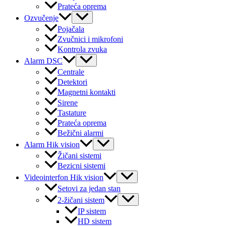
Prateća oprema
Menu
Ozvučenje
Toggle
Pojačala
Zvučnici i mikrofoni
Kontrola zvuka
Menu
Alarm DSC
Toggle
Centrale
Detektori
Magnetni kontakti
Sirene
Tastature
Prateća oprema
Bežični alarmi
Menu
Alarm Hik vision
Toggle
Žičani sistemi
Bezicni sistemi
Menu
Videointerfon Hik vision
Toggle
Setovi za jedan stan
Menu
2-žičani sistem
Toggle
IP sistem
HD sistem