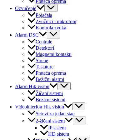
Prateća oprema
Menu
Ozvučenje
Toggle
Pojačala
Zvučnici i mikrofoni
Kontrola zvuka
Menu
Alarm DSC
Toggle
Centrale
Detektori
Magnetni kontakti
Sirene
Tastature
Prateća oprema
Bežični alarmi
Menu
Alarm Hik vision
Toggle
Žičani sistemi
Bezicni sistemi
Menu
Videointerfon Hik vision
Toggle
Setovi za jedan stan
Menu
2-žičani sistem
Toggle
IP sistem
HD sistem
Menu